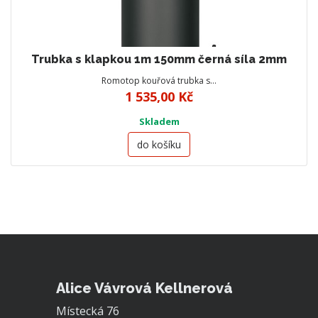
Trubka s klapkou 1m 150mm černá síla 2mm
Romotop kouřová trubka s…
1 535,00 Kč
Skladem
do košíku
Alice Vávrová Kellnerová
Místecká 76