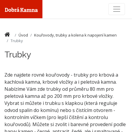
Toggle
Úvod
Kouřovody, trubky a kolena k napojení kamen
Trubky
Trubky
Zde najdete rovné kouřovody - trubky pro krbová a
kachlová kamna, krbové vložky a i peletová kamna.
Nabízíme Vám zde trubky od průměru 80 mm pro
peletová kamna až po 200 mm pro krbové vložky.
Vybrat si můžete i trubku s klapkou (která reguluje
odvod spalin do komínu) nebo s čistícím otvorem -
kontrolním víčkem (pro lepší čištění a kontrolu
kouřovodů). Můžete si zvolit i barevné provedení podle
barvy kamen - černé, antracit, šedé, ale i smaltované -