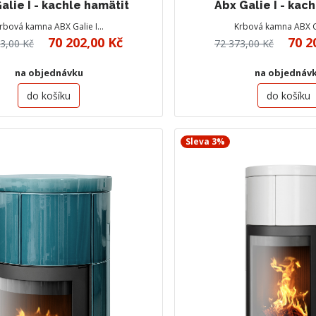
alie I - kachle hamätit
Abx Galie I - kac
rbová kamna ABX Galie I…
Krbová kamna ABX G
70 202,00 Kč
70 2
3,00 Kč
72 373,00 Kč
na objednávku
na objednáv
do košíku
do košíku
Sleva 3%