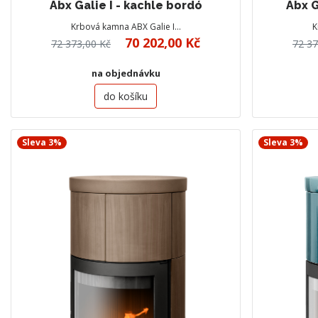
Abx Galie I - kachle bordó
Abx G
Krbová kamna ABX Galie I…
K
70 202,00 Kč
72 373,00 Kč
72 37
na objednávku
do košíku
Sleva 3%
Sleva 3%