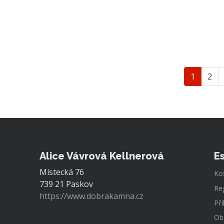
1
2
Alice Vávrová Kellnerová
E
Místecká 76
Ko
739 21 Paskov
Re
https://www.dobrakamna.cz
Při
Ob