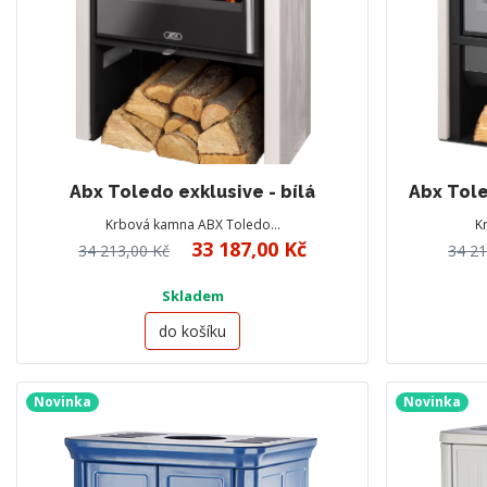
Abx Toledo exklusive - bílá
Abx Tole
Krbová kamna ABX Toledo…
K
33 187,00 Kč
34 213,00 Kč
34 21
Skladem
do košíku
Novinka
Novinka