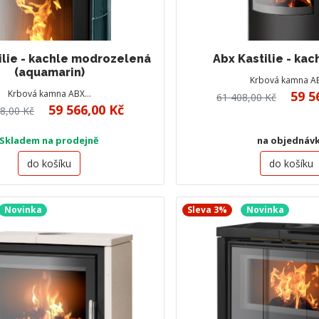
ilie - kachle modrozelená
Abx Kastilie - kac
(aquamarin)
Krbová kamna A
Krbová kamna ABX…
59 5
61 408,00 Kč
59 566,00 Kč
8,00 Kč
Skladem na prodejně
na objednáv
do košíku
do košíku
Novinka
Sleva 3%
Novinka