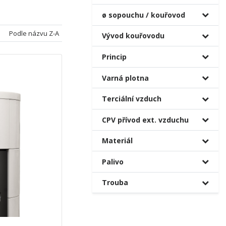
ø sopouchu / kouřovod
Podle názvu Z-A
Vývod kouřovodu
Princip
Varná plotna
Terciální vzduch
CPV přívod ext. vzduchu
Materiál
Palivo
Trouba