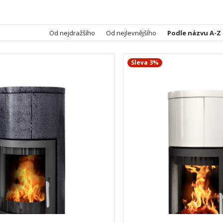
Od nejdražšího
Od nejlevnějšího
Podle názvu A-Z
Sleva 3%