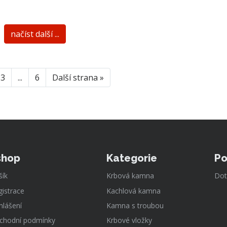
načíst další ...
3
...
6
Další strana »
shop
Kategorie
Po
šík
Krbová kamna
Dot
gistrace
Kachlová kamna
hlášení
Kamna s troubou
chodní podmínky
Krbové vložky