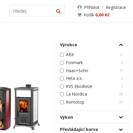
Přihlásit
/
Registrace
Košík
0,00 Kč
Výrobce
ABX
12
Foxmark
2
Haas+Sohn
13
Heta a.s.
2
KVS Ekodivize
2
La Nordica
28
Romotop
22
Výkon
Převládající barva