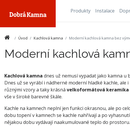
Produkty
Instalace
Dop
Úvod
Kachlová kamna
Moderní kachlová kamna bez vým
Moderní kachlová kam
Kachlová kamna
dnes už nemusí vypadat jako kamna u b
Dnes už se vyrábí i nádherné moderní hladké kachle, ale i 
různými vzory a taky krásná
velkoformátová keramika
vše v široké barevné škále.
Kachle na kamnech neplní jen funkci okrasnou, ale po cel
dobu topení v kamnech se kachle nahřívají a po vyhasnutí
nějakou dobu vydávají naakumulované teplo do prostoru.