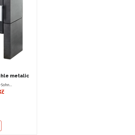
chle metalic
+Sohn…
Kč