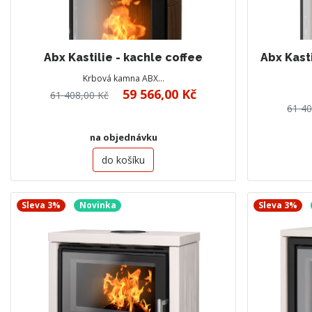
Abx Kastilie - kachle coffee
Abx Kast
Krbová kamna ABX…
59 566,00 Kč
61 408,00 Kč
61 40
na objednávku
do košíku
Sleva 3%
Novinka
Sleva 3%