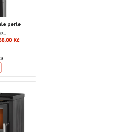
hle perle
BX…
66,00 Kč
ku