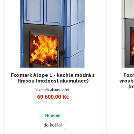
Foxmark Alope L - kachle modrá s
Foxm
římsou (možnost akumulace)
vroub
(m
Foxmark akumulační…
69 600,00 Kč
Skladem
do košíku