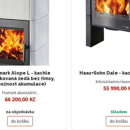
ark Alope L - kachle
Haas+Sohn Dale - ka
kovaná šedá bez římsy,
Krbová kamna Haas
ožnost akumulace)
55 990,00 
Foxmark akumulační…
66 200,00 Kč
na objednávku
Skladem
do košíku
do košíku