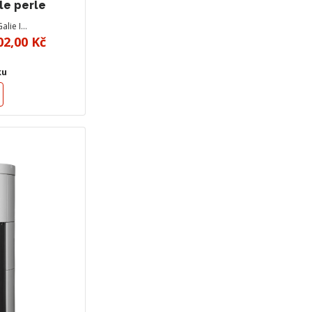
hle perle
alie I…
02,00 Kč
ku