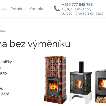
+420 777 045 768
rava
Poradna
Kontakt
Po, St, Čt: 8:00 - 16:00,
Út: 8:00 - 17:00, Pá: 8:00 - 12:00
ěníku
na bez výměníku
abičky.
s
a to
ou
 ještě