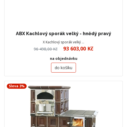
ABX Kachlový sporák velký - hnědý pravý
X Kachlový sporák velký …
93 603,00 Kč
96 498,00 Kč
na objednávku
do košíku
Sleva 3%