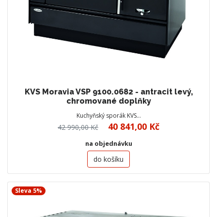
KVS Moravia VSP 9100.0682 - antracit levý,
chromované doplňky
Kuchyňský sporák KVS…
40 841,00 Kč
42 990,00 Kč
na objednávku
do košíku
Sleva 5%