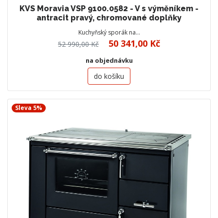
KVS Moravia VSP 9100.0582 - V s výměníkem -
antracit pravý, chromované doplňky
Kuchyňský sporák na…
50 341,00 Kč
52 990,00 Kč
na objednávku
do košíku
Sleva 5%