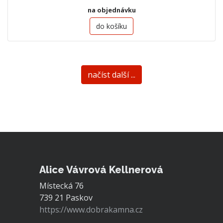
na objednávku
do košíku
načíst další ...
Alice Vávrová Kellnerová
Místecká 76
739 21 Paskov
https://www.dobrakamna.cz