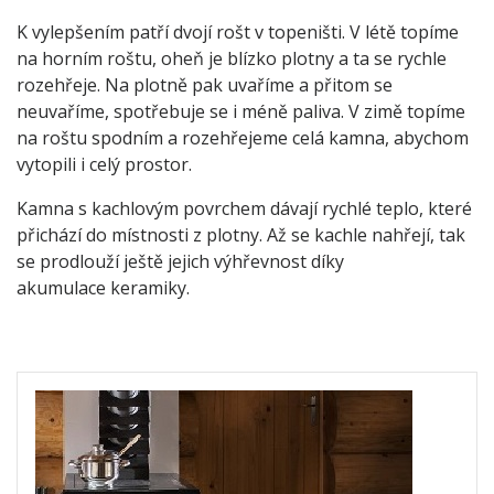
K vylepšením patří dvojí rošt v topeništi. V létě topíme
na horním roštu, oheň je blízko plotny a ta se rychle
rozehřeje. Na plotně pak uvaříme a přitom se
neuvaříme, spotřebuje se i méně paliva. V zimě topíme
na roštu spodním a rozehřejeme celá kamna, abychom
vytopili i celý prostor.
Kamna s kachlovým povrchem dávají rychlé teplo, které
přichází do místnosti z plotny. Až se kachle nahřejí, tak
se prodlouží ještě jejich výhřevnost díky
akumulace keramiky.