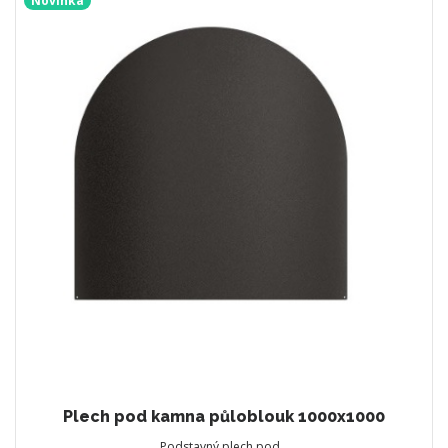
Novinka
Plech pod kamna půloblouk 1000x1000
Podstavný plech pod…