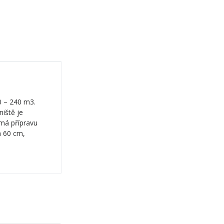
0 – 240 m3.
iště je
 má přípravu
a 60 cm,