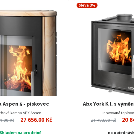
Sleva 3%
 Aspen 5 - pískovec
Abx York K I. s výmě
rbová kamna ABX Aspen…
Inovovaná teplov
27 656,00 Kč
20 8
1,00 Kč
21 493,00 Kč
Skladem na prodejně
na objednáv