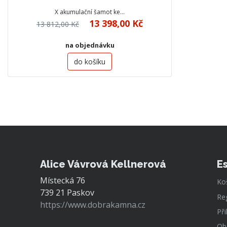
X akumulační šamot ke…
13 398,00 Kč
13 812,00 Kč
na objednávku
do košíku
Alice Vávrová Kellnerová
E
Místecká 76
Ko
739 21 Paskov
Re
https://www.dobrakamna.cz
Při
Ob