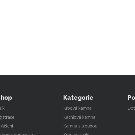
shop
Kategorie
Po
šík
Krbová kamna
Dot
gistrace
Kachlová kamna
hlášení
Kamna s troubou
chodní podmínky
Krbové vložky