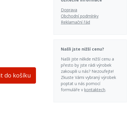
Doprava
Obchodní podmínky
Reklamační řád
nědouhelné brikety
Našli jste nižší cenu?
Našli jste někde nižší cenu a
přesto by jste rádi výrobek
zakoupili u nás? Nezoufejte!
it do košíku
Zkuste Vámi vybraný výrobek
poptat u nás pomocí
formuláře v
kontaktech
.