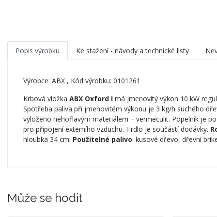
Popis výrobku
Ke stažení - návody a technické listy
Nev
Výrobce:
ABX
, Kód výrobku: 0101261
Krbová vložka
ABX Oxford I
má jmenovitý výkon 10 kW regulo
Spotřeba paliva při jmenovitém výkonu je 3 kg/h suchého dře
vyloženo nehořlavým materiálem – vermeculit. Popelník je pod
pro připojení externího vzduchu. Hrdlo je součástí dodávky.
R
hloubka 34 cm.
Použitelné palivo
: kusové dřevo, dřevní bri
Může se hodit