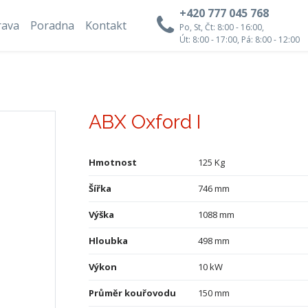
+420 777 045 768
rava
Poradna
Kontakt
Po, St, Čt: 8:00 - 16:00,
Út: 8:00 - 17:00, Pá: 8:00 - 12:00
ABX Oxford I
Hmotnost
125 Kg
Šířka
746 mm
Výška
1088 mm
Hloubka
498 mm
Výkon
10 kW
Průměr kouřovodu
150 mm