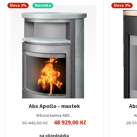
Sleva 3%
Novinka
Sleva 3%
Abx Apollo - mastek
Abx
Krbová kamna ABX…
K
48 929,00 Kč
50 442,00 Kč
28 51
na objednávku