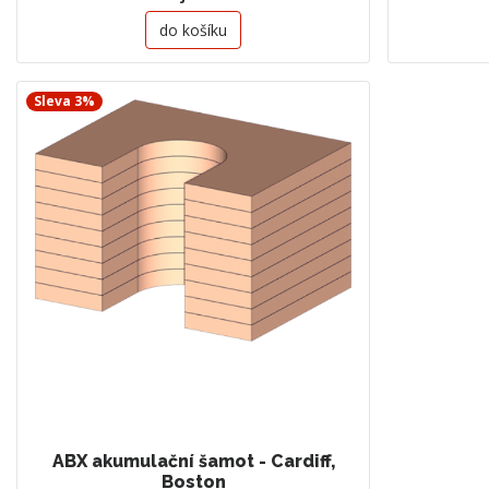
do košíku
Sleva 3%
ABX akumulační šamot - Cardiff,
Boston