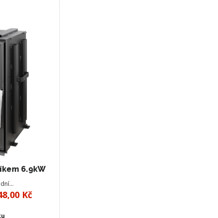
níkem 6.9kW
odní…
48,00 Kč
ku