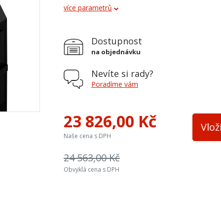
více parametrů
Vývod kouřovodu
horní a zadní
Terciální vzduch
ne
Dostupnost
Palivo
dřevo, dřevěné brikety, h
na objednávku
Teplovodní výměník
ne
Nevíte si rady?
Materiál
ocel
Poradíme vám
Šířka topeniště
600
23 826,00 Kč
Přívod ext. vzduchu
ano
Vlož
Naše cena s DPH
24 563,00 Kč
Obvyklá cena s DPH