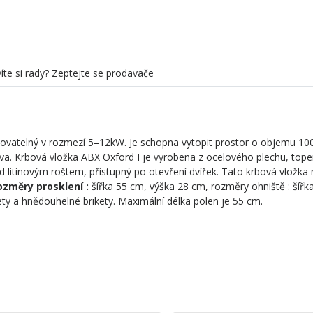
íte si rady? Zeptejte se prodavače
vatelný v rozmezí 5–12kW. Je schopna vytopit prostor o objemu 10
va. Krbová vložka ABX Oxford I je vyrobena z ocelového plechu, topen
 litinovým roštem, přístupný po otevření dvířek. Tato krbová vložka
ozměry prosklení :
šířka 55 cm, výška 28 cm, rozměry ohniště : šířk
kety a hnědouhelné brikety. Maximální délka polen je 55 cm.