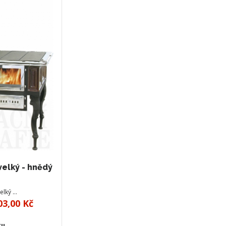
elký - hnědý
elký …
03,00 Kč
ku