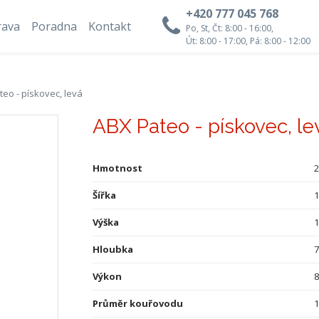
+420 777 045 768
rava
Poradna
Kontakt
Po, St, Čt: 8:00 - 16:00,
Út: 8:00 - 17:00, Pá: 8:00 - 12:00
eo - pískovec, levá
ABX Pateo - pískovec, le
Hmotnost
2
Šířka
Výška
Hloubka
Výkon
Průměr kouřovodu