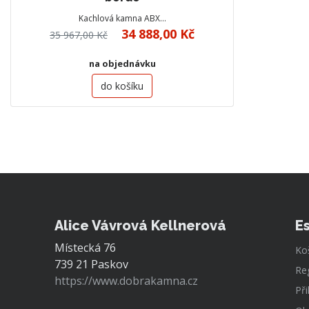
Kachlová kamna ABX…
34 888,00 Kč
35 967,00 Kč
na objednávku
do košíku
Alice Vávrová Kellnerová
E
Místecká 76
Ko
739 21 Paskov
Re
https://www.dobrakamna.cz
Při