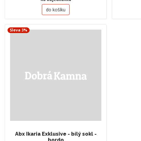
do košíku
Sleva 3%
Abx Ikaria Exklusive - bílý sokl -
bordo