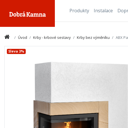
Produkty
Instalace
Dop
Úvod
Krby - krbové sestavy
Krby bez výměníku
ABX Pat
Sleva 3%