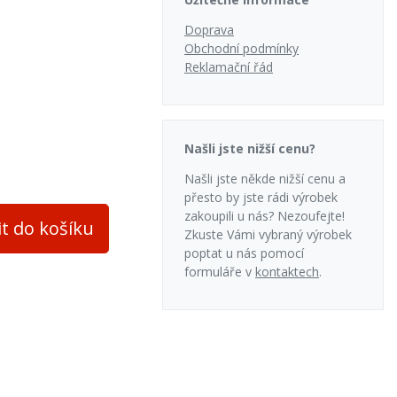
ne
Doprava
ne
Obchodní podmínky
Reklamační řád
538 mm
podní
Našli jste nižší cenu?
ne
Našli jste někde nižší cenu a
cel
přesto by jste rádi výrobek
zakoupili u nás? Nezoufejte!
it do košíku
Zkuste Vámi vybraný výrobek
poptat u nás pomocí
formuláře v
kontaktech
.