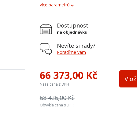
více parametrů
Terciální vzduch
Teplovodní výměník
Dostupnost
Šířka topeniště
na objednávku
Přívod ext. vzduchu
s
Nevíte si rady?
Druhý plášť součástí
Poradíme vám
Materiál krbové vložky
o
66 373,00 Kč
Vlož
Naše cena s DPH
68 426,00 Kč
Obvyklá cena s DPH