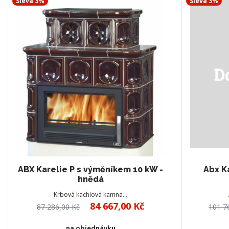
Sleva 3%
Sleva 3%
ABX Karelie P s výměníkem 10 kW -
Abx K
hnědá
Krbová kachlová kamna…
84 667,00 Kč
87 286,00 Kč
101 7
na objednávku