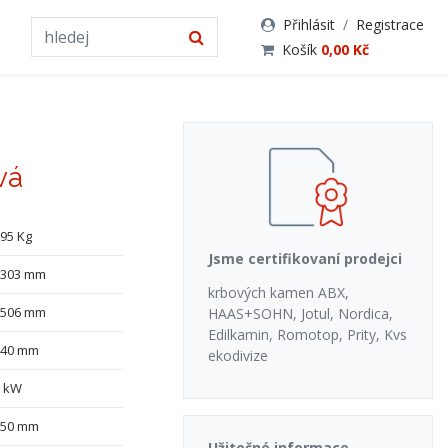
Přihlásit
/
Registrace
Košík
0,00 Kč
vá
95 Kg
Jsme certifikovaní prodejci
1303 mm
krbových kamen ABX,
1506 mm
HAAS+SOHN, Jotul, Nordica,
Edilkamin, Romotop, Prity, Kvs
740 mm
ekodivize
8 kW
150 mm
Užitečné informace