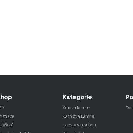
shop
Kategorie
Po
šík
Krbová kamna
Dot
gistrace
Kachlová kamna
hlášení
Kamna s troubou