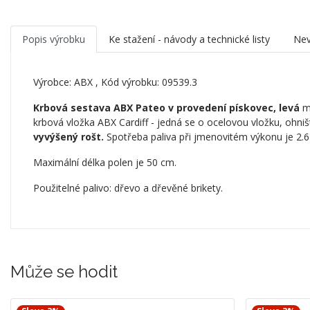
Popis výrobku
Ke stažení - návody a technické listy
Nev
Výrobce:
ABX
, Kód výrobku: 09539.3
Krbová sestava ABX Pateo v provedení pískovec, levá
má
krbová vložka ABX Cardiff - jedná se o ocelovou vložku, ohn
vyvýšený rošt.
Spotřeba paliva při jmenovitém výkonu je 2.6 
Maximální délka polen je 50 cm.
Použitelné palivo: dřevo a dřevěné brikety.
Může se hodit