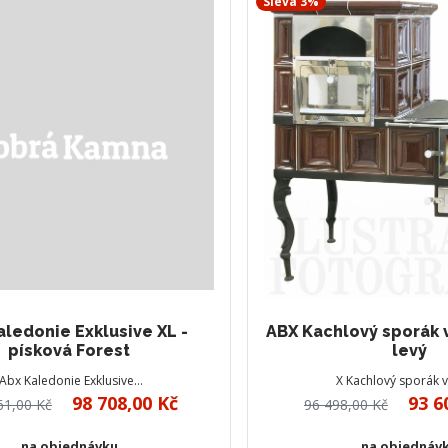
Sleva 3%
aledonie Exklusive XL -
ABX Kachlový sporák v
písková Forest
levý
Abx Kaledonie Exklusive…
X Kachlový sporák v
98 708,00 Kč
93 6
61,00 Kč
96 498,00 Kč
na objednávku
na objednáv