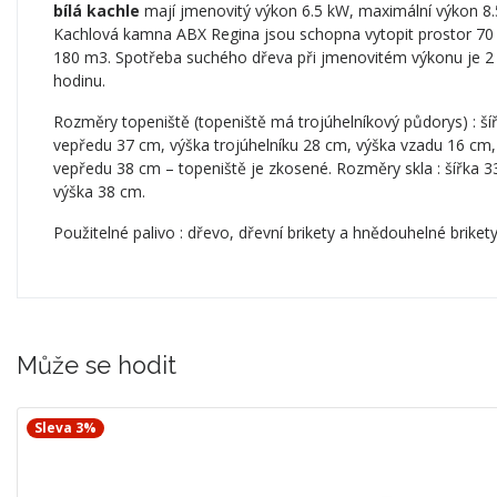
bílá kachle
mají jmenovitý výkon 6.5 kW, maximální výkon 8.
Kachlová kamna ABX Regina jsou schopna vytopit prostor 70
180 m3. Spotřeba suchého dřeva při jmenovitém výkonu je 2
hodinu.
Rozměry topeniště (topeniště má trojúhelníkový půdorys) : ší
vepředu 37 cm, výška trojúhelníku 28 cm, výška vzadu 16 cm,
vepředu 38 cm – topeniště je zkosené. Rozměry skla : šířka 3
výška 38 cm.
Použitelné palivo : dřevo, dřevní brikety a hnědouhelné brikety
Může se hodit
Sleva 3%