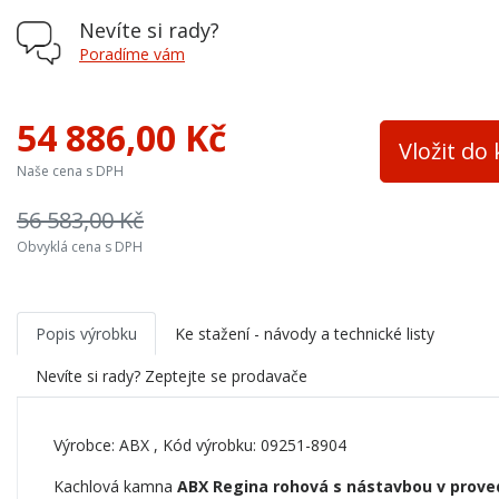
Terciální vzduch
ne
Nevíte si rady?
Varná plotna
ne
Poradíme vám
Palivo
dřevo, dřevěné brikety, hnědouhel
54 886,00 Kč
Teplovodní výměník
ne
Vložit do
Naše cena s DPH
Materiál
ocel
56 583,00 Kč
Výška osy zadního kouřovodu
1062 mm
Obvyklá cena s DPH
Šířka topeniště
380 mm
Přívod ext. vzduchu
ne
Popis výrobku
Ke stažení - návody a technické listy
Barva
bílá
Nevíte si rady? Zeptejte se prodavače
Trouba
ne
Výrobce:
ABX
, Kód výrobku: 09251-8904
Kachlová kamna
ABX Regina rohová s nástavbou v prove