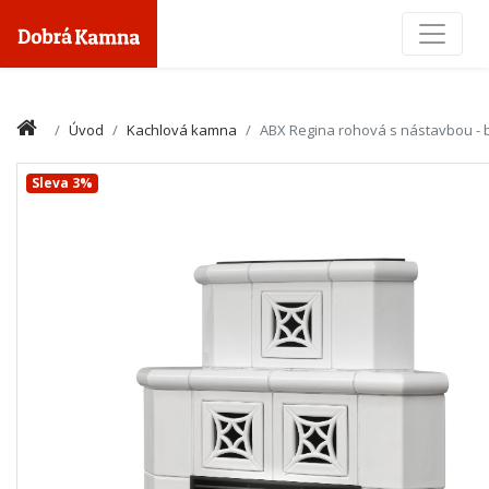
Toggle
Úvod
Kachlová kamna
ABX Regina rohová s nástavbou - b
Sleva 3%