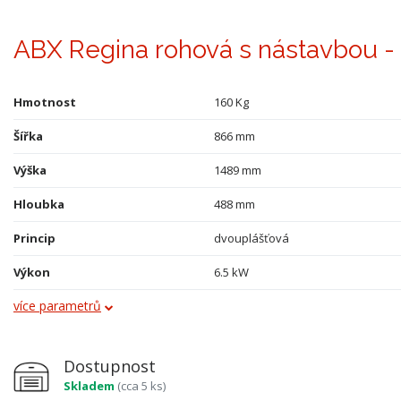
ABX Regina rohová s nástavbou - 
Hmotnost
160 Kg
Šířka
866 mm
Výška
1489 mm
Hloubka
488 mm
Princip
dvouplášťová
Výkon
6.5 kW
více parametrů
Obklad
kachle
Průměr kouřovodu
150 mm
Dostupnost
Vývod kouřovodu
horní a zadní
Skladem
(cca 5 ks)