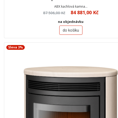
ABX kachlová kamna…
84 881,00 Kč
87 506,00 Kč
na objednávku
do košíku
Sleva 3%