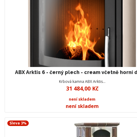
ABX Arktis 6 - černý plech - cream včetně horní 
Krbová kamna ABX Arktis…
31 484,00 Kč
není skladem
není skladem
Sleva 3%