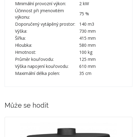
Minimální provozní výkon:
2 kW
Účinnost při jmenovitém
75 %
výkonu:
Doporučený vytápěný prostor:
140 m3
Výška:
730 mm
Šířka:
415 mm
Hloubka:
580 mm
Hmotnost:
100 kg
Průměr kouřovodu:
125 mm
Výška napojení kouřovodu:
610 mm
Maximální délka polen:
35 cm
Může se hodit