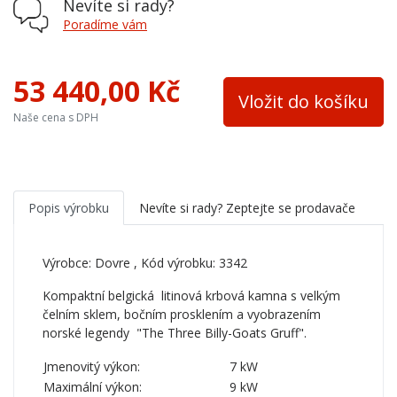
Nevíte si rady?
Výška osy zadního kouřovodu
610
Poradíme vám
Barva
černá
53 440,00 Kč
Vložit do košíku
Naše cena s DPH
Popis výrobku
Nevíte si rady? Zeptejte se prodavače
Výrobce:
Dovre
, Kód výrobku: 3342
Kompaktní belgická litinová krbová kamna s velkým
čelním sklem, bočním prosklením a vyobrazením
norské legendy "The Three Billy-Goats Gruff".
Jmenovitý výkon:
7 kW
Maximální výkon:
9 kW