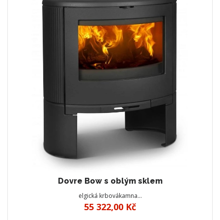
Dovre Bow s oblým sklem
elgická krbovákamna…
55 322,00 Kč