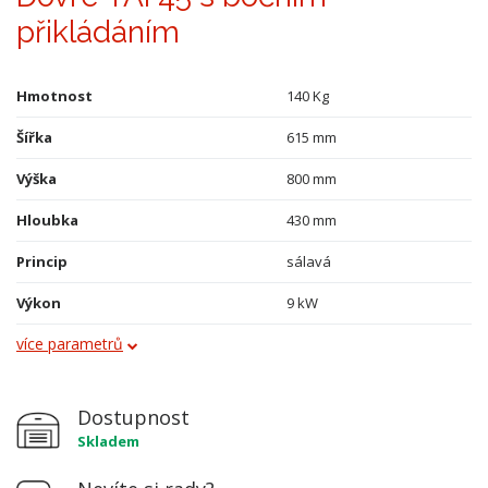
přikládáním
Hmotnost
140 Kg
Šířka
615 mm
Výška
800 mm
Hloubka
430 mm
Princip
sálavá
Výkon
9 kW
více parametrů
Průměr kouřovodu
150 mm
Vývod kouřovodu
horní a zadní
Dostupnost
Palivo
dřevo, dřevěné brikety
Skladem
Materiál
litina