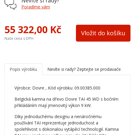
Nevíte si rady?
Výška osy zadního kouřovodu
665 mm
Poradíme vám
Barva plechu
černá
55 322,00 Kč
Vložit do košíku
Naše cena s DPH
Popis výrobku
Nevíte si rady? Zeptejte se prodavače
Výrobce:
Dovre
, Kód výrobku: 09.00385.000
Belgická kamna na dřevo Dovre TAI 45 WD s bočním
přikládáním mají jmenovitý výkon 9 kW.
Díky jednoduchému designu a nenáročnému
používání TAI reprezentuje jednoduchost a
spolehlivost s dokonalou vytápěcí technologií. Kamna