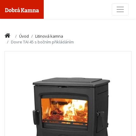
Toggle
Úvod
Litinová kamna
Dovre TAI 45 s bočním přikládáním