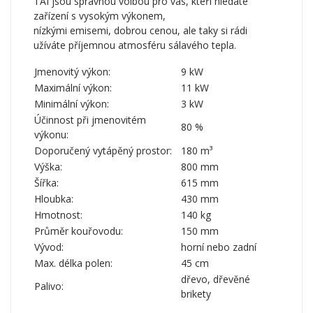
TAI jsou správnou volbou pro vás, kteří hledáte
zařízení s vysokým výkonem,
nízkými emisemi, dobrou cenou, ale taky si rádi
užíváte příjemnou atmosféru sálavého tepla.
Jmenovitý výkon:
9 kW
Maximální výkon:
11 kW
Minimální výkon:
3 kW
Účinnost při jmenovitém
80 %
výkonu:
Doporučený vytápěný prostor:
180 m³
Výška:
800 mm
Šířka:
615 mm
Hloubka:
430 mm
Hmotnost:
140 kg
Průměr kouřovodu:
150 mm
Vývod:
horní nebo zadní
Max. délka polen:
45 cm
dřevo, dřevěné
Palivo:
brikety