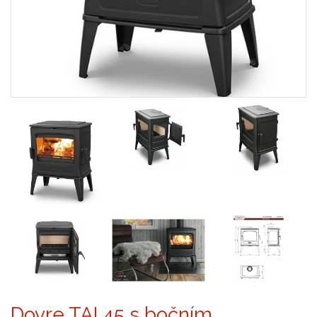
Dovre TAI 45 s bočním