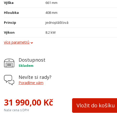
Výška
661 mm
Hloubka
408 mm
Princip
jednoplášťová
Výkon
8.2 kW
více parametrů
Průměr kouřovodu
150 mm
Vývod kouřovodu
horní a zadní
Dostupnost
Terciální vzduch
ano
Skladem
Palivo
dřevo, dřevěné brikety, hnědouhelné brikety
Nevíte si rady?
Teplovodní výměník
ne
Poradíme vám
Materiál
kombinace
31 990,00 Kč
Přívod ext. vzduchu
ano
Vložit do košíku
Naše cena s DPH
Barva
černá