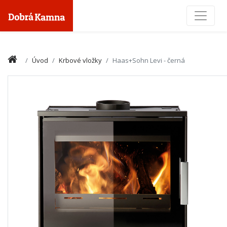
Toggle
Úvod
Krbové vložky
Haas+Sohn Levi - černá