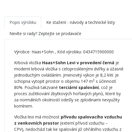
Popis výrobku
Ke stažení - návody a technické listy
Nevíte si rady? Zeptejte se prodavače
Výrobce:
Haas+Sohn
, Kód výrobku: 0434715900000
Krbová vložka
Haas+Sohn Levi v provedení černá
je
moderní krbová vložka s celoprosklenými dvířky a úžasně
jednoduchým ovládáním. jmenovitý výkon je 8,2 kW. Je
3
schopna vytopit prostor o objemu 147 m
s účinností
80%. Používá takzvané
terciární spalování
, což je
proces zužitkování zbytkových hořlavých plynů, které by
za normálních okolností odešly se zplodinami nevyužity
komínem.
Vložka levi má možnost
přívodu spalovacího vzduchu
z venkovních prostor
(externí přívod vzduchu –
CPV), nedochází tak ke spalování již ohřátého vzduchu z