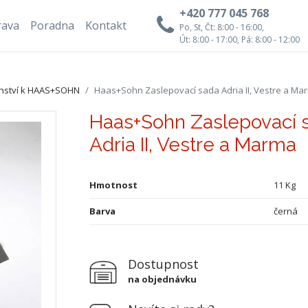
+420 777 045 768
rava
Poradna
Kontakt
Po, St, Čt: 8:00 - 16:00,
Út: 8:00 - 17:00, Pá: 8:00 - 12:00
enství k HAAS+SOHN
Haas+Sohn Zaslepovací sada Adria II, Vestre a Ma
Haas+Sohn Zaslepovací 
Adria II, Vestre a Marma
Hmotnost
11 Kg
Barva
černá
Dostupnost
na objednávku