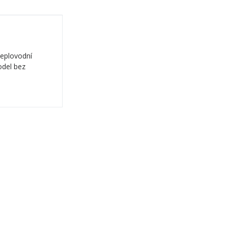
teplovodní
odel bez