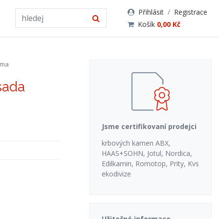
Přihlásit
/
Registrace
Košík
0,00 Kč
rma
sada
Jsme certifikovaní prodejci
krbových kamen ABX,
HAAS+SOHN, Jotul, Nordica,
Edilkamin, Romotop, Prity, Kvs
ekodivize
Užitečné informace