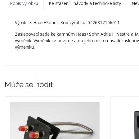
Popis výrobku
Ke stažení - návody a technické listy
Nev
Výrobce:
Haas+Sohn
, Kód výrobku: 0426817106011
Zaslepovací sada ke kamnům Haas+Sohn Adria II, Vestre a Mar
výměník. Výměník se odejme a na jeho místo nasadí zaslepo
výměníku.
Může se hodit