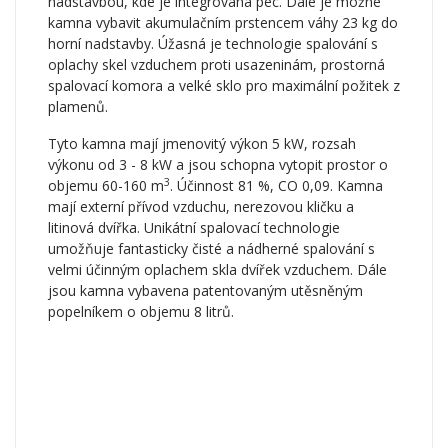
nadstavbou, kde je integrovaná pec. Dále je možné
kamna vybavit akumulačním prstencem váhy 23 kg do
horní nadstavby. Úžasná je technologie spalování s
oplachy skel vzduchem proti usazeninám, prostorná
spalovací komora a velké sklo pro maximální požitek z
plamenů.
Tyto kamna mají jmenovitý výkon 5 kW, rozsah
výkonu od 3 - 8 kW a jsou schopna vytopit prostor o
3
objemu 60-160 m
. Účinnost 81 %, CO 0,09. Kamna
mají externí přívod vzduchu, nerezovou kličku a
litinová dvířka. Unikátní spalovací technologie
umožňuje fantasticky čisté a nádherné spalování s
velmi účinným oplachem skla dvířek vzduchem. Dále
jsou kamna vybavena patentovaným utěsněným
popelníkem o objemu 8 litrů.