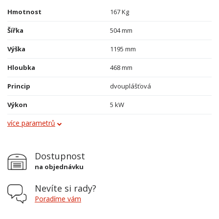
Hmotnost
167 Kg
Šířka
504 mm
Výška
1195 mm
Hloubka
468 mm
Princip
dvouplášťová
Výkon
5 kW
více parametrů
Obklad
kachle
Průměr kouřovodu
150 mm
Dostupnost
Vývod kouřovodu
horní a zadní
na objednávku
Varná plotna
ne
Nevíte si rady?
Palivo
dřevo, dřevěné brikety
Poradíme vám
Teplovodní výměník
ne