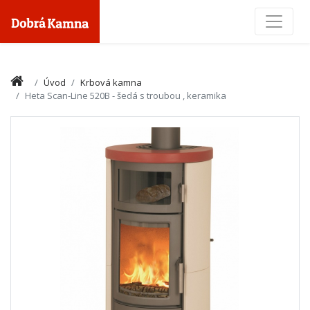
Toggle
Úvod
Krbová kamna
Heta Scan-Line 520B - šedá s troubou , keramika