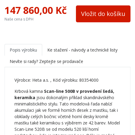
147 860,00 Kč
Materiál
ocel
Vložit do košíku
Naše cena s DPH
Přívod ext. vzduchu
ano
Barva
šedá
Trouba
ano
Popis výrobku
Ke stažení - návody a technické listy
Nevíte si rady? Zeptejte se prodavače
Výrobce:
Heta a.s.
, Kód výrobku: 80354000
Krbová kamna
Scan-line 500B v provedení šedá,
keramika
jsou dokonalým příklad skandinávského
minimalistického stylu. Tato modelová řada nabízí
akumulaci jak ve formě horních desek z mastku, tak i
obklady celých bočnic včetně horní desky kromě
mastku také keramikou s výběrem ze 42 barev. Model
Scan-Line 520B se od modelu 520 liší horní