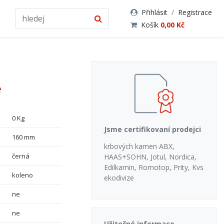
Přihlásit
/
Registrace
Košík
0,00 Kč
é
0 Kg
Jsme certifikovaní prodejci
160 mm
krbových kamen ABX,
černá
HAAS+SOHN, Jotul, Nordica,
Edilkamin, Romotop, Prity, Kvs
koleno
ekodivize
ne
ne
Užitečné informace