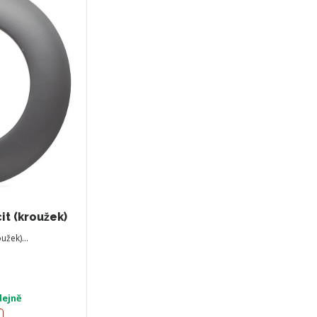
t (kroužek)
oužek)…
dejně