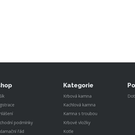
shop
Kategorie
Po
šík
Krbová kamna
Dot
gistrace
Kachlová kamna
hlášení
Kamna s troubou
chodní podmínky
Krbové vložky
klamační řád
Kotle