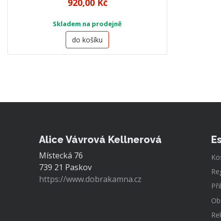
920,00 Kč
Skladem na prodejně
do košíku
Alice Vávrová Kellnerová
E
Místecká 76
Ko
739 21 Paskov
Re
https://www.dobrakamna.cz
Při
Ob
Re