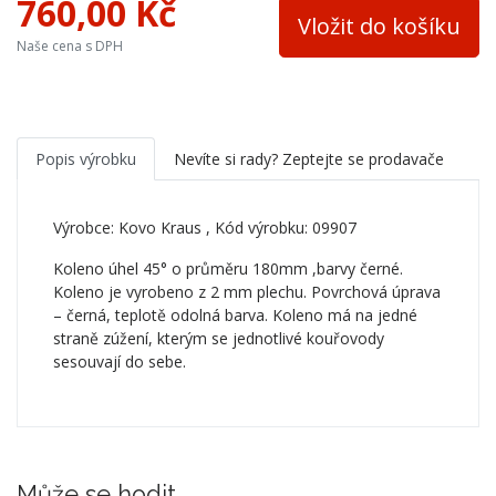
760,00 Kč
Vložit do košíku
Naše cena s DPH
Popis výrobku
Nevíte si rady? Zeptejte se prodavače
Výrobce:
Kovo Kraus
, Kód výrobku: 09907
Koleno úhel 45° o průměru 180mm ,barvy černé.
Koleno je vyrobeno z 2 mm plechu. Povrchová úprava
– černá, teplotě odolná barva. Koleno má na jedné
straně zúžení, kterým se jednotlivé kouřovody
sesouvají do sebe.
Může se hodit