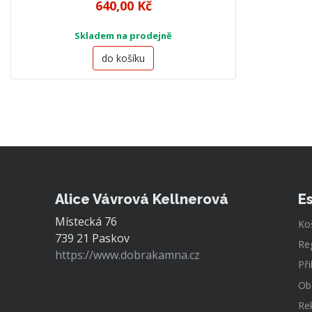
640,00 Kč
Skladem na prodejně
do košíku
Alice Vávrová Kellnerová
E
Místecká 76
Ko
739 21 Paskov
Re
https://www.dobrakamna.cz
Při
Ob
Re