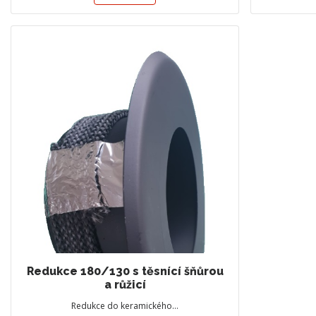
Redukce 180/130 s těsnící šňůrou
a růžicí
Redukce do keramického…