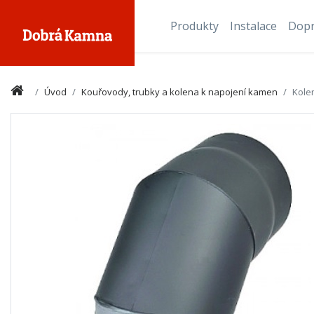
Produkty
Instalace
Dop
Úvod
Kouřovody, trubky a kolena k napojení kamen
Kole