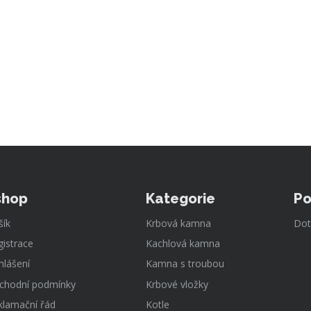
shop
Kategorie
Po
šík
Krbová kamna
Dot
gistrace
Kachlová kamna
hlášení
Kamna s troubou
chodní podmínky
Krbové vložky
klamační řád
Kotle