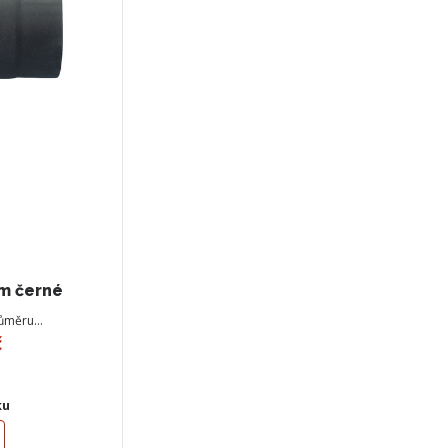
m černé
růměru…
č
ku