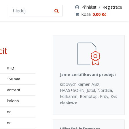
Přihlásit
/
Registrace
Košík
0,00 Kč
it
0 Kg
Jsme certifikovaní prodejci
150 mm
krbových kamen ABX,
antracit
HAAS+SOHN, Jotul, Nordica,
Edilkamin, Romotop, Prity, Kvs
koleno
ekodivize
ne
ne
Užitečné informace