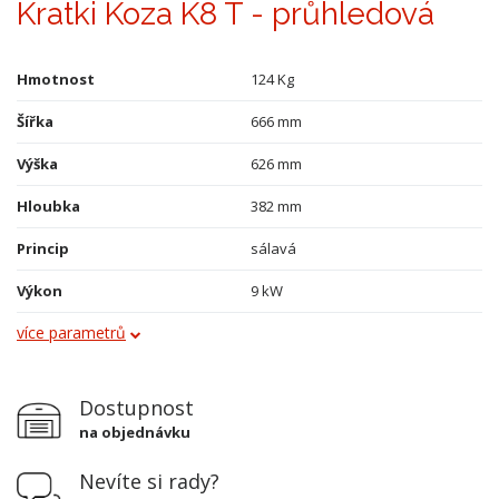
Kratki Koza K8 T - průhledová
Hmotnost
124 Kg
Šířka
666 mm
Výška
626 mm
Hloubka
382 mm
Princip
sálavá
Výkon
9 kW
více parametrů
Průměr kouřovodu
130 mm
Vývod kouřovodu
horní
Dostupnost
Terciální vzduch
ne
na objednávku
Varná plotna
ne
Nevíte si rady?