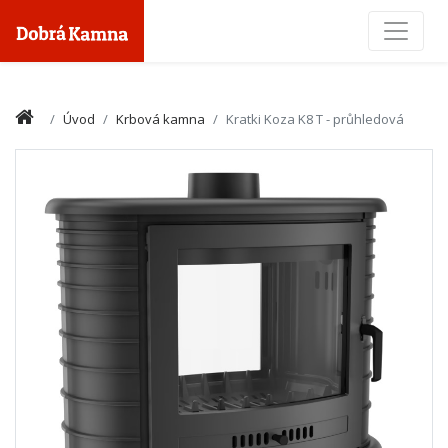
Toggle
Úvod
Krbová kamna
Kratki Koza K8 T - průhledová