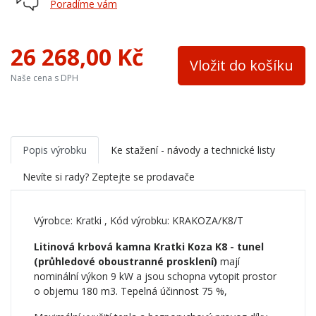
Palivo
dřevo, dřevěné brikety
Poradíme vám
Teplovodní výměník
ne
26 268,00 Kč
Materiál
litina
Vložit do košíku
Naše cena s DPH
Přívod ext. vzduchu
ne
Barva
černá
Účinnost
75%
Popis výrobku
Ke stažení - návody a technické listy
Nevíte si rady? Zeptejte se prodavače
Výrobce:
Kratki
, Kód výrobku: KRAKOZA/K8/T
Litinová krbová kamna Kratki Koza K8 - tunel
(průhledové oboustranné prosklení)
mají
nominální výkon 9 kW a jsou schopna vytopit prostor
o objemu 180 m3. Tepelná účinnost 75 %,