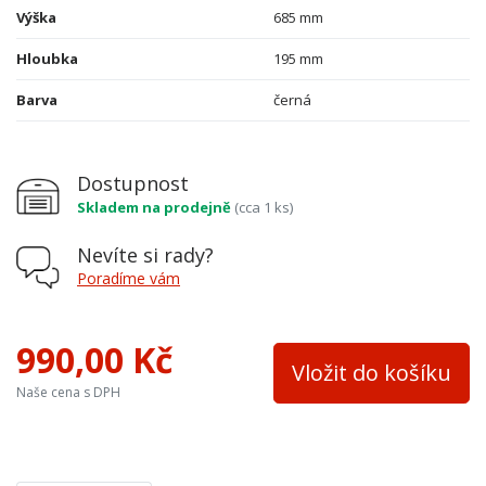
Výška
685 mm
Hloubka
195 mm
Barva
černá
Dostupnost
Skladem na prodejně
(cca 1 ks)
Nevíte si rady?
Poradíme vám
990,00 Kč
Vložit do košíku
Naše cena s DPH