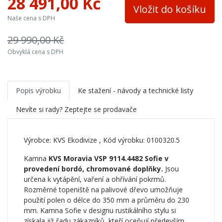
28 491,00 Kč
Materiál
ocel
Vložit do košíku
Naše cena s DPH
Šířka topeniště
380 mm
29 990,00 Kč
Přívod ext. vzduchu
ne
Obvyklá cena s DPH
Barva
červená
Trouba
ne
Popis výrobku
Ke stažení - návody a technické listy
Možnost výměníku
ne
Nevíte si rady? Zeptejte se prodavače
Výška osy kouřovodu
nemá mm
Výrobce:
KVS Ekodivize
, Kód výrobku: 0100320.5
Kamna
KVS Moravia VSP 9114.4482 Sofie v
provedení bordó, chromované doplňky.
Jsou
určena k vytápění, vaření a ohřívání pokrmů.
Rozměrné topeniště na palivové dřevo umožňuje
použití polen o délce do 350 mm a průměru do 230
mm. Kamna Sofie v designu rustikálního stylu si
získala již řadu zákazníků, kteří oceňují především