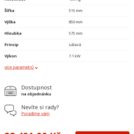
Šířka
515 mm
Výška
850 mm
Hloubka
575 mm
Princip
sálavá
Výkon
7.1 kW
více parametrů
Obklad
plech
Průměr kouřovodu
120 mm
Dostupnost
Vývod kouřovodu
horní
na objednávku
Terciální vzduch
ne
Nevíte si rady?
Varná plotna
ano
Poradíme vám
Palivo
dřevo, dřevěné brikety