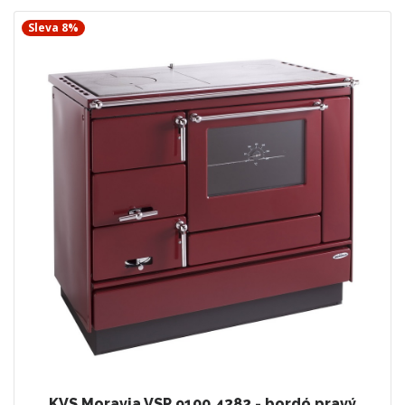
Sleva 8%
KVS Moravia VSP 9100.4382 - bordó pravý