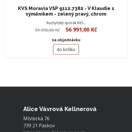
KVS Moravia VSP 9112.7382 - V Klaudie s
výměníkem - zelený pravý, chrom
Kuchyňský sporák KVS…
56 991,00 Kč
59 990,00 Kč
na objednávku
do košíku
Alice Vávrová Kellnerová
Místecká 76
739 21 Paskov