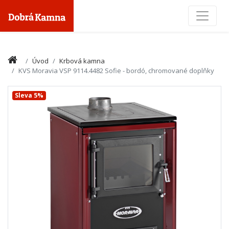
Toggle
Úvod
Krbová kamna
KVS Moravia VSP 9114.4482 Sofie - bordó, chromované doplňky
Sleva 5%