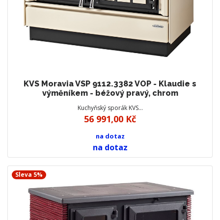
KVS Moravia VSP 9112.3382 VOP - Klaudie s
výměníkem - béžový pravý, chrom
Kuchyňský sporák KVS…
56 991,00 Kč
na dotaz
na dotaz
Sleva 5%