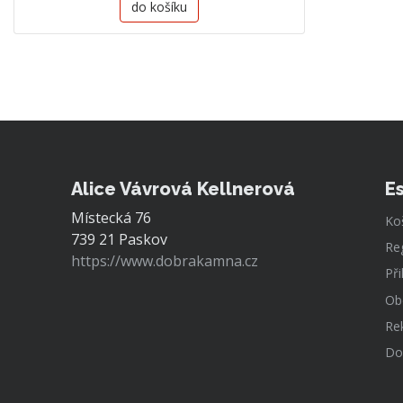
do košíku
Alice Vávrová Kellnerová
E
Místecká 76
Ko
739 21 Paskov
Re
https://www.dobrakamna.cz
Při
Ob
Re
Do