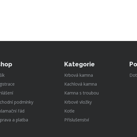
shop
Kategorie
Po
šík
Krbová kamna
Dot
gistrace
Kachlová kamna
hlášení
Kamna s troubou
chodní podmínky
Krbové vložky
klamační řád
Kotle
prava a platba
Příslušenství