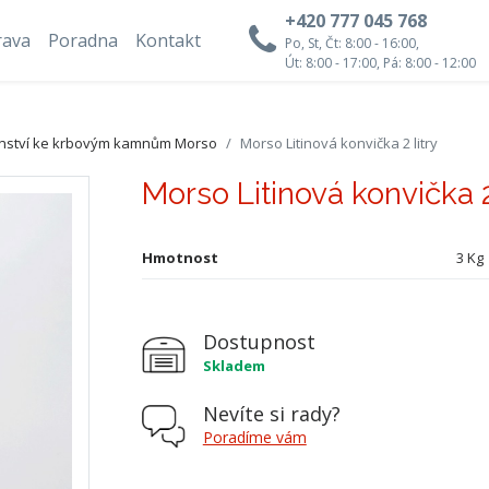
+420 777 045 768
rava
Poradna
Kontakt
Po, St, Čt: 8:00 - 16:00,
Út: 8:00 - 17:00, Pá: 8:00 - 12:00
enství ke krbovým kamnům Morso
Morso Litinová konvička 2 litry
Morso Litinová konvička 2 
Hmotnost
3 Kg
Dostupnost
Skladem
Nevíte si rady?
Poradíme vám