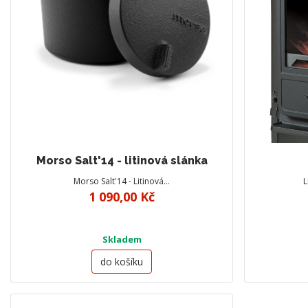
Morso Salt'14 - litinová slánka
Morso Salt'14 - Litinová…
L
1 090,00 Kč
Skladem
do košíku