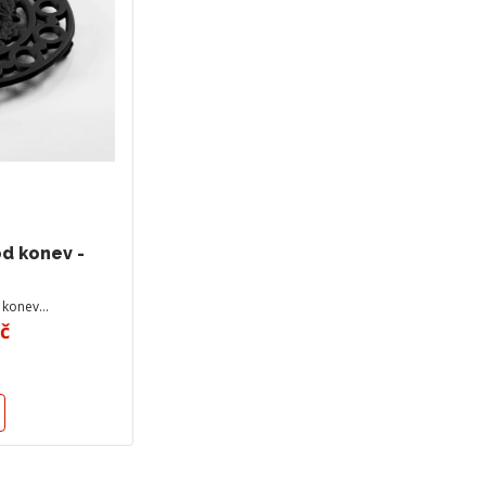
d konev -
 konev…
Kč