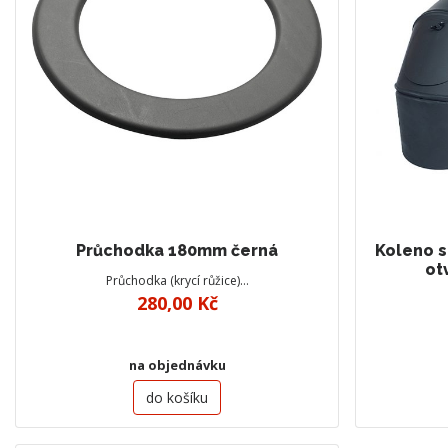
Průchodka 180mm černá
Koleno st
ot
Průchodka (krycí růžice)…
280,00 Kč
na objednávku
do košíku