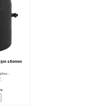
,25m 160mm
lapkou…
č
ku