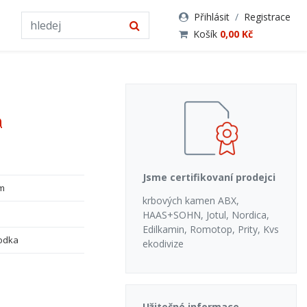
Přihlásit
/
Registrace
Košík
0,00 Kč
á
Jsme certifikovaní prodejci
m
krbových kamen ABX,
HAAS+SOHN, Jotul, Nordica,
Edilkamin, Romotop, Prity, Kvs
odka
ekodivize
Užitečné informace