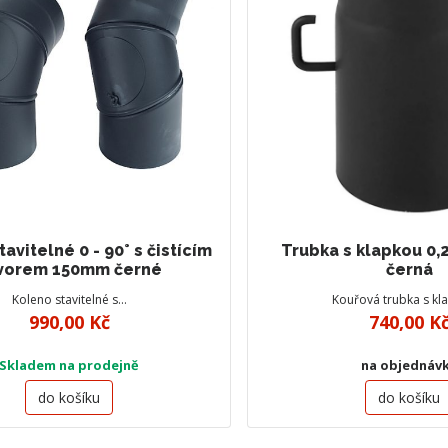
avitelné 0 - 90° s čistícím
Trubka s klapkou 0
vorem 150mm černé
černá
Koleno stavitelné s…
Kouřová trubka s k
990,00 Kč
740,00 K
Skladem na prodejně
na objednáv
do košíku
do košíku