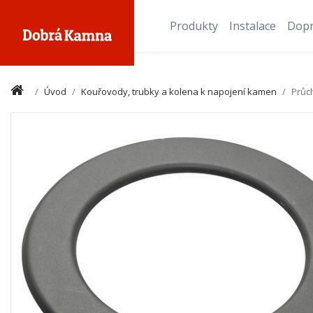
Produkty
Instalace
Dop
Úvod
Kouřovody, trubky a kolena k napojení kamen
Průc