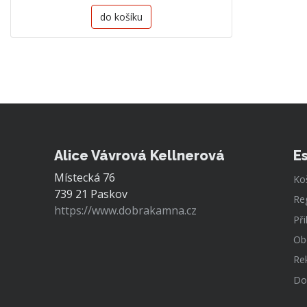
do košíku
Alice Vávrová Kellnerová
E
Místecká 76
Ko
739 21 Paskov
Re
https://www.dobrakamna.cz
Při
Ob
Re
Do