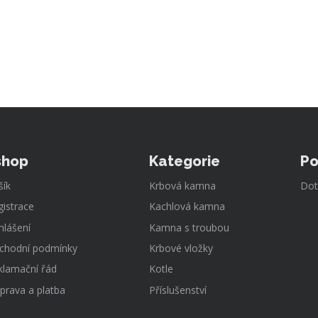
shop
Kategorie
Po
šík
Krbová kamna
Dot
gistrace
Kachlová kamna
hlášení
Kamna s troubou
chodní podmínky
Krbové vložky
klamační řád
Kotle
prava a platba
Příslušenství