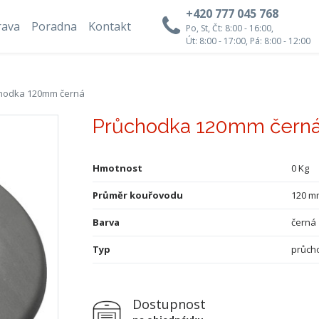
+420 777 045 768
rava
Poradna
Kontakt
Po, St, Čt: 8:00 - 16:00,
Út: 8:00 - 17:00, Pá: 8:00 - 12:00
hodka 120mm černá
Průchodka 120mm čern
Hmotnost
0 Kg
Průměr kouřovodu
120 m
Barva
černá
Typ
průch
Dostupnost