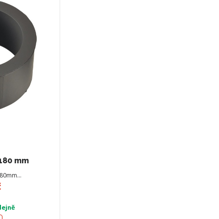
 180 mm
 180mm…
č
dejně