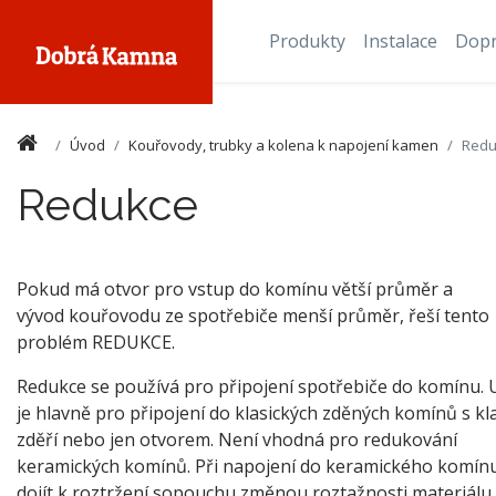
Produkty
Instalace
Dop
Úvod
Kouřovody, trubky a kolena k napojení kamen
Redu
Redukce
Pokud má otvor pro vstup do komínu větší průměr a
vývod kouřovodu ze spotřebiče menší průměr, řeší tento
problém REDUKCE.
Redukce se používá pro připojení spotřebiče do komínu.
je hlavně pro připojení do klasických zděných komínů s kl
zděří nebo jen otvorem. Není vhodná pro redukování
keramických komínů. Při napojení do keramického komín
dojít k roztržení sopouchu změnou roztažnosti materiálu 