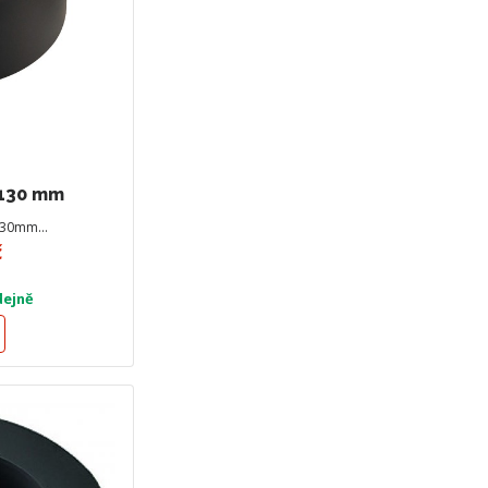
 130 mm
 130mm…
č
dejně