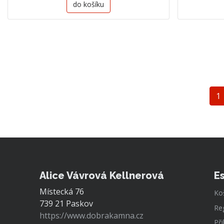
do košíku
1
Alice Vávrová Kellnerová
E
Místecká 76
Ko
739 21 Paskov
Re
https://www.dobrakamna.cz
Při