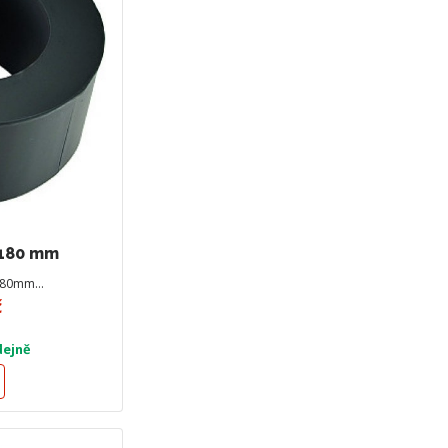
 180 mm
 180mm…
č
dejně