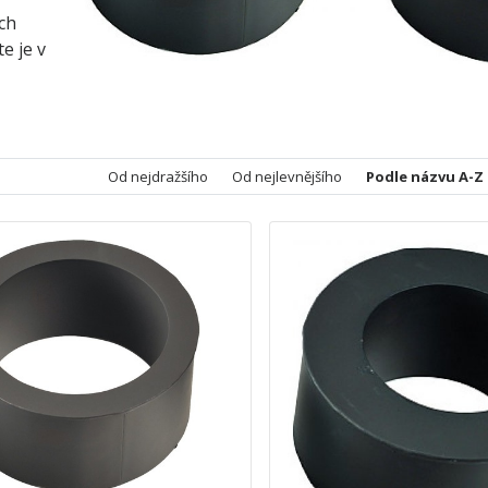
ch
e je v
Od nejdražšího
Od nejlevnějšího
Podle názvu A-Z