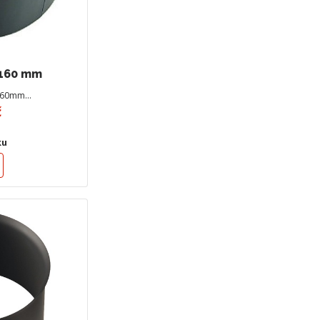
 160 mm
 160mm…
č
ku