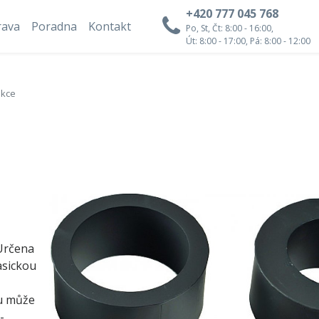
+420 777 045 768
rava
Poradna
Kontakt
Po, St, Čt: 8:00 - 16:00,
Út: 8:00 - 17:00, Pá: 8:00 - 12:00
kce
 Určena
asickou
u může
-