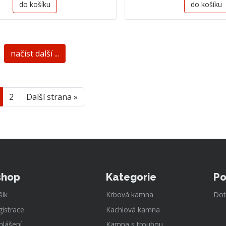
do košíku
do košíku
načíst další ...
2
Další strana »
shop
Kategorie
Po
šík
Krbová kamna
Dot
gistrace
Kachlová kamna
hlášení
Kamna s troubou