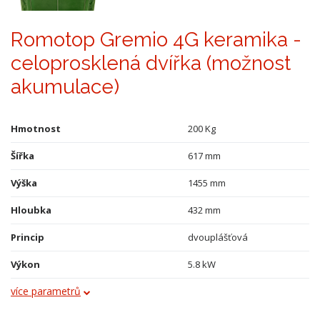
Romotop Gremio 4G keramika -
celoprosklená dvířka (možnost
akumulace)
Hmotnost
200 Kg
Šířka
617 mm
Výška
1455 mm
Hloubka
432 mm
Princip
dvouplášťová
Výkon
5.8 kW
více parametrů
Obklad
kachle
Průměr kouřovodu
150 mm