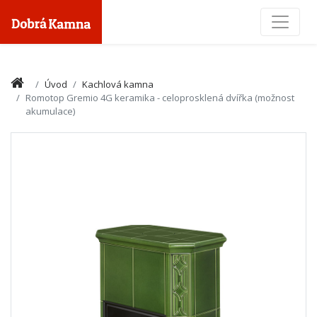
Toggle
Úvod
Kachlová kamna
Romotop Gremio 4G keramika - celoprosklená dvířka (možnost
akumulace)