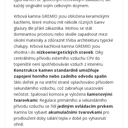
každý originální svým celkovým dojmem.
Krbová kamna GREMIO jsou obložena keramickými
kachlemi, které mohou mít několik různých barev
glazury dle přání zákazníka. Mohou se stát
dominantou prostoru nebo skvěle zapadnout mezi
okolní materiály a zdůraznit třeba architekturu typické
chalupy. Krbová kachlová kamna GREMIO jsou
vhodná i do
nízkoenergetických staveb
. Díky
centrálnímu přívodu externího vzduchu CPV do
topeniště není spotřebováván vzduch z interiéru.
Konstrukce kamen standardně umožňuje
zapojení horního nebo zadního odvodu spalin
.
Sklo dvířek je na vnitřní straně oplachováno přívodem
sekundárního vzduchu, což zabraňuje usazování
nečistot. Spalovací komora je vyložena
šamotovými
tvarovkami
. Regulace primárního a sekundárního
přívodu vzduchu se řídí
jediným ovládacím prvkem
.
Kamna lze vybavit
akumulačními tvarovkami
pro
prodloužení doby sálání tepla v době po vyhasnutí
ohně.