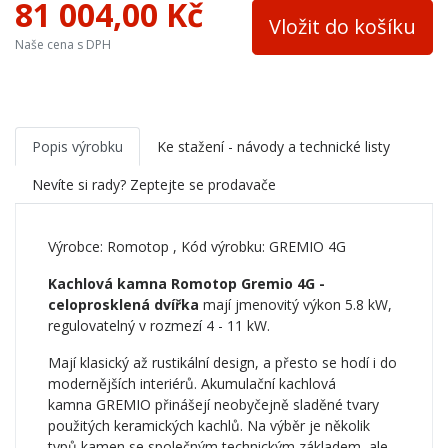
81 004,00 Kč
Vložit do košíku
Naše cena s DPH
Popis výrobku
Ke stažení - návody a technické listy
Nevíte si rady? Zeptejte se prodavače
Výrobce:
Romotop
, Kód výrobku: GREMIO 4G
Kachlová kamna Romotop Gremio 4G -
celoprosklená dvířka
mají jmenovitý výkon 5.8 kW,
regulovatelný v rozmezí 4 - 11 kW.
Mají klasický až rustikální design, a přesto se hodí i do
modernějších interiérů. Akumulační kachlová
kamna GREMIO přinášejí neobyčejně sladěné tvary
použitých keramických kachlů. Na výběr je několik
typů kamen se společným technickým základem, ale