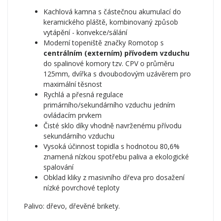
Kachlová kamna s částečnou akumulací do
keramického pláště, kombinovaný způsob
vytápění - konvekce/sálání
Moderní topeniště značky Romotop s
centrálním (externím) přívodem vzduchu
do spalinové komory tzv. CPV o průměru
125mm, dvířka s dvoubodovým uzávěrem pro
maximální těsnost
Rychlá a přesná regulace
primárního/sekundárního vzduchu jedním
ovládacím prvkem
Čisté sklo díky vhodně navrženému přívodu
sekundárního vzduchu
Vysoká účinnost topidla s hodnotou 80,6%
znamená nízkou spotřebu paliva a ekologické
spalování
Obklad kliky z masivního dřeva pro dosažení
nízké povrchové teploty
Palivo: dřevo, dřevěné brikety.