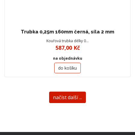
Trubka 0,25m 160mm černá, síla 2 mm
Kouřová trubka délky 0…
587,00 Kč
na objednávku
do košíku
načíst další ...