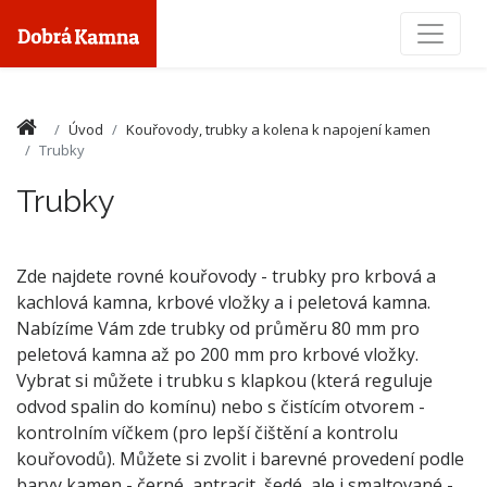
Toggle
Úvod
Kouřovody, trubky a kolena k napojení kamen
Trubky
Trubky
Zde najdete rovné kouřovody - trubky pro krbová a
kachlová kamna, krbové vložky a i peletová kamna.
Nabízíme Vám zde trubky od průměru 80 mm pro
peletová kamna až po 200 mm pro krbové vložky.
Vybrat si můžete i trubku s klapkou (která reguluje
odvod spalin do komínu) nebo s čistícím otvorem -
kontrolním víčkem (pro lepší čištění a kontrolu
kouřovodů). Můžete si zvolit i barevné provedení podle
barvy kamen - černé, antracit, šedé, ale i smaltované -