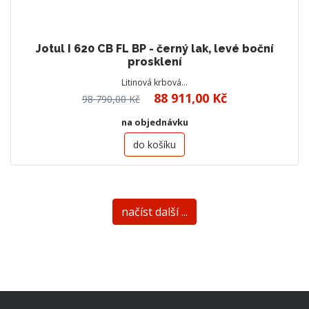
Jotul I 620 CB FL BP - černý lak, levé boční
prosklení
Litinová krbová…
88 911,00 Kč
98 790,00 Kč
na objednávku
do košíku
načíst další ...