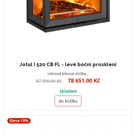
Jotul I 520 CB FL - levé boční prosklení
Litinová krbová vložka…
78 651,00 Kč
87 390,00 Kč
Skladem
do košíku
Sleva 10%