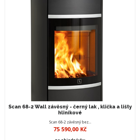
Scan 68-2 Wall závěsný - černý lak , klička a lišty
hliníkové
Scan 68-2 závěsný bez…
75 590,00 Kč