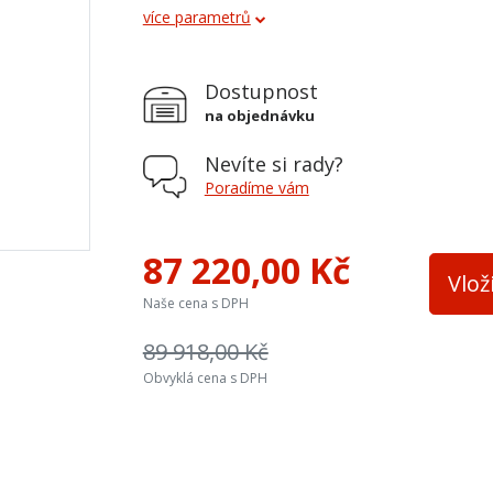
více parametrů
Obklad
kachle
Průměr kouřovodu
150 mm
Dostupnost
Vývod kouřovodu
horní a z
na objednávku
Terciální vzduch
ano
Nevíte si rady?
Varná plotna
ne
Poradíme vám
Palivo
dřevo, dř
87 220,00 Kč
Teplovodní výměník
ne
Vlož
Naše cena s DPH
Výška osy zadního kouřovodu
957
89 918,00 Kč
Šířka topeniště
370 mm
Obvyklá cena s DPH
Přívod ext. vzduchu
spodní
Barva
hnědá
Materiál vložky
ocel