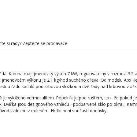
Možnost výměníku
ne
Barva plechu
černá
íte si rady? Zeptejte se prodavače
nědá. Kamna mají jmenovitý výkon 7 kW, regulovatelný v rozmezí 3.5 a
i jmenovitém výkonu je 2.1 kg/hod suchého dřeva. Od modelu Abx Ke
 jednu řadu kachlů pod krbovou vložkou a dvě řady nad krbovou vložk
ě je vyloženo vermeculitem. Popelník je pod roštem, tzn., že pokud j
k. Dvířka jsou designového vzhledu - podbarvené sklo po okraji. Kam
řívod vzduchu z exteriéru. Hrdlo není součásti dodávky.