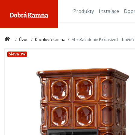
Produkty
Instalace
Dop
Úvod
Kachlová kamna
Abx Kaledonie Exklusive L - hnědá
Sleva 3%