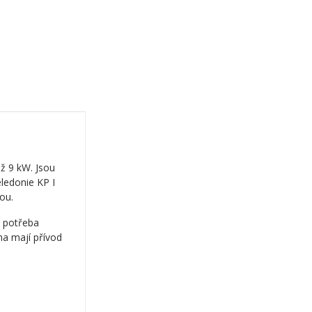
ž 9 kW. Jsou
ledonie KP I
ou.
e potřeba
na mají přívod