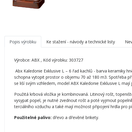
Popis výrobku
Ke stažení - návody a technické listy
Nev
Výrobce:
ABX
, Kód výrobku: 303727
Abx Kaledonie Exklusive L – 6 řad kachlů - barva keramiky h
schopna vytopit prostor o objemu 70 až 180 m3. Spotřeba př
se liší svým vzhledem, model ABX Kaledonie Exklusive L mají
Použitá krbová vložka je kombinovaná. Litinový rošt, topeništ
vysypat popel, je nutné zvednout rošt a poté vyjmout popelní
terciálního vzduchu a také mají možnost připojení hrdla pro p
Použitelné palivo:
dřevo a dřevěné brikety.