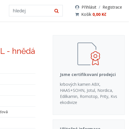
Přihlásit
/
Registrace
Košík
0,00 Kč
 L - hnědá
Jsme certifikovaní prodejci
krbových kamen ABX,
HAAS+SOHN, Jotul, Nordica,
Edilkamin, Romotop, Prity, Kvs
ekodivize
ťová
Užitečné informace