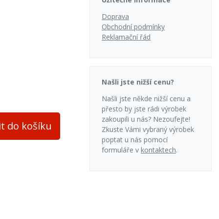
Doprava
Obchodní podmínky
Reklamační řád
adní
Našli jste nižší cenu?
Našli jste někde nižší cenu a
evené brikety
přesto by jste rádi výrobek
zakoupili u nás? Nezoufejte!
it do košíku
Zkuste Vámi vybraný výrobek
poptat u nás pomocí
formuláře v
kontaktech
.