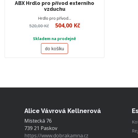
ABX Hrdlo pro přívod externího
vzduchu
Hrdlo pro přívod…
504,00 Kč
520,00 Kč
Skladem na prodejně
do košíku
Alice Vávrová Kellnerová
E
Místecká 76
Ko
739 21 Paskov
Re
https://www.dobrakamna.cz