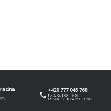
radna
+420 777 045 768
Po, St, Čt: 8:00 - 16:00,
azy
Út: 8:00 - 17:00, Pá: 8:00 - 12:00