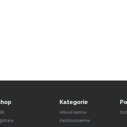
shop
Kategorie
Po
šík
Krbová kamna
Dot
gistrace
Kachlová kamna