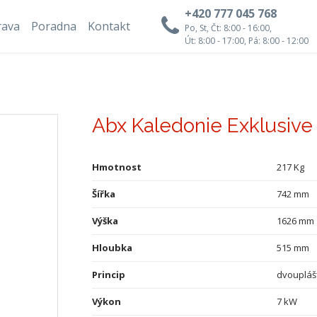
+420 777 045 768
rava
Poradna
Kontakt
Po, St, Čt: 8:00 - 16:00,
Út: 8:00 - 17:00, Pá: 8:00 - 12:00
Abx Kaledonie Exklusive
Hmotnost
217 Kg
Šířka
742 mm
Výška
1626 mm
Hloubka
515 mm
Princip
dvoupláš
Výkon
7 kW