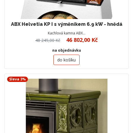
ABX Helvetia KP I s výměníkem 6.9 kW - hnědá
Kachlová kamna ABX…
46 802,00 Kč
48 249,00 Kč
na objednávku
do košíku
Sleva 3%