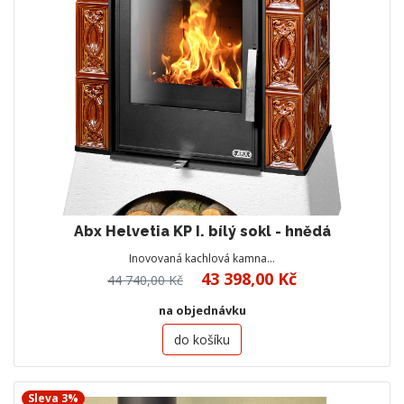
Abx Helvetia KP I. bílý sokl - hnědá
Inovovaná kachlová kamna…
43 398,00 Kč
44 740,00 Kč
na objednávku
do košíku
Sleva 3%