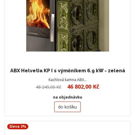
ABX Helvetia KP I s výměníkem 6.9 kW - zelená
Kachlová kamna ABX…
46 802,00 Kč
48 249,00 Kč
na objednávku
do košíku
Sleva 3%