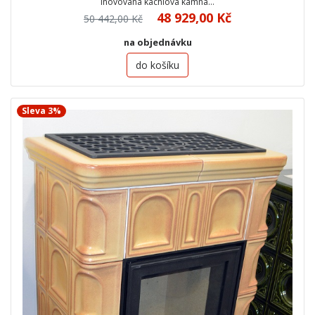
Inovovaná kachlová kamna…
48 929,00 Kč
50 442,00 Kč
na objednávku
do košíku
Sleva 3%