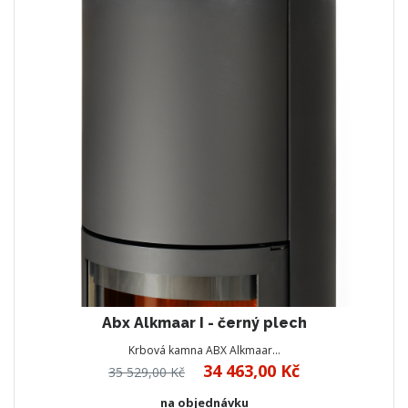
Abx Alkmaar I - černý plech
Krbová kamna ABX Alkmaar…
34 463,00 Kč
35 529,00 Kč
na objednávku