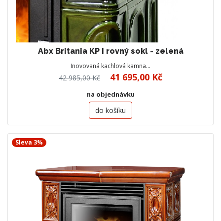
Abx Britania KP I rovný sokl - zelená
Inovovaná kachlová kamna…
41 695,00 Kč
42 985,00 Kč
na objednávku
do košíku
Sleva 3%