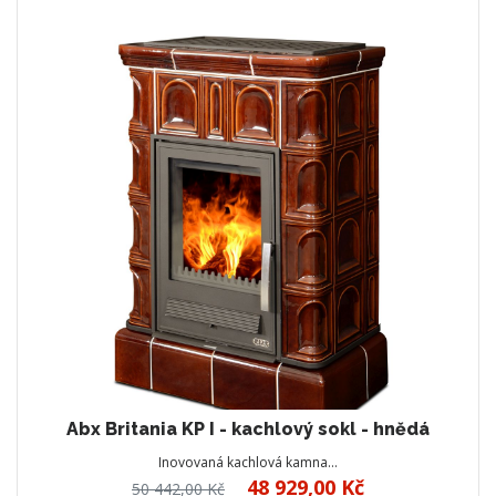
Abx Britania KP I - kachlový sokl - hnědá
Inovovaná kachlová kamna…
48 929,00 Kč
50 442,00 Kč