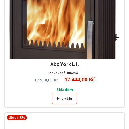
Abx York L I.
Inovovaná litinová…
17 444,00 Kč
17 984,00 Kč
Skladem
do košíku
Sleva 3%