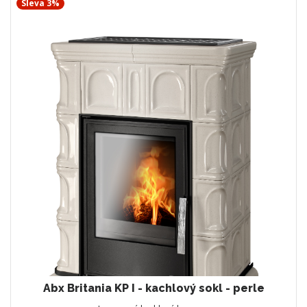
Sleva 3%
Abx Britania KP I - kachlový sokl - perle