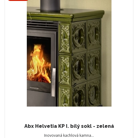
Abx Helvetia KP I. bílý sokl - zelená
Inovovaná kachlová kamna…