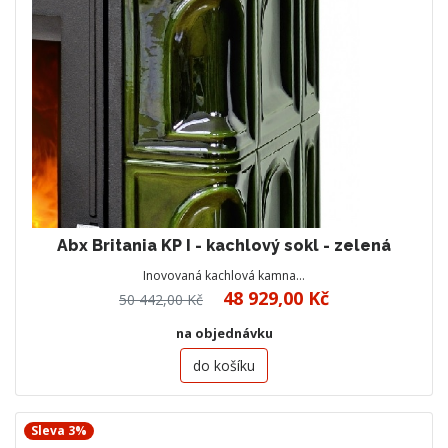
Abx Britania KP I - kachlový sokl - zelená
Inovovaná kachlová kamna…
48 929,00 Kč
50 442,00 Kč
na objednávku
do košíku
Sleva 3%