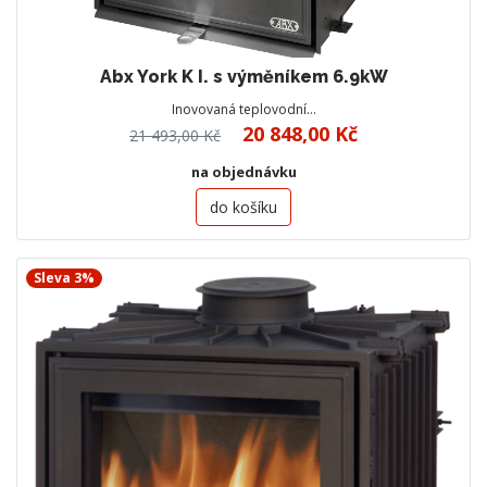
Abx York K I. s výměníkem 6.9kW
Inovovaná teplovodní…
20 848,00 Kč
21 493,00 Kč
na objednávku
do košíku
Sleva 3%