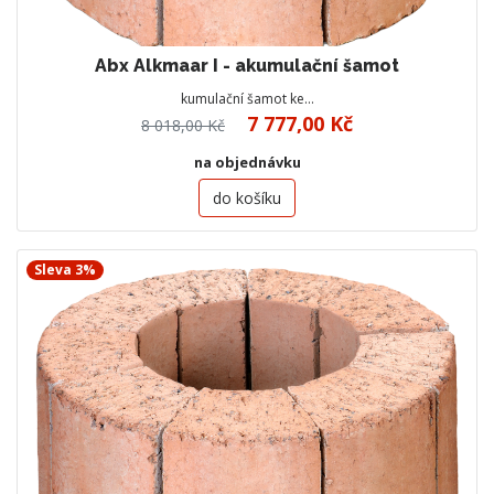
Abx Alkmaar I - akumulační šamot
kumulační šamot ke…
7 777,00 Kč
8 018,00 Kč
na objednávku
do košíku
Sleva 3%