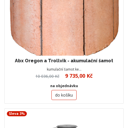
Abx Oregon a Trollvik - akumulační šamot
kumulační šamot ke…
9 735,00 Kč
10 036,00 Kč
na objednávku
do košíku
Sleva 3%