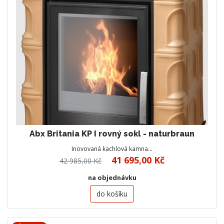
Abx Britania KP I rovný sokl - naturbraun
Inovovaná kachlová kamna…
41 695,00 Kč
42 985,00 Kč
na objednávku
do košíku