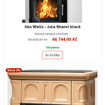
Abx Wells - žula Shanxi black
Krbová sestava s bočním…
66 744,00 Kč
68 808,00 Kč
Skladem
do košíku
Sleva 3%