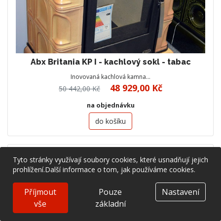
Abx Britania KP I - kachlový sokl - tabac
Inovovaná kachlová kamna…
48 929,00 Kč
50 442,00 Kč
na objednávku
do košíku
Sleva 3%
Tyto stránky využívají soubory cookies, které usnadňují jejich
prohlížení.
Další informace o tom, jak používáme cookies.
Příjmout
Pouze
Nastavení
vše
základní