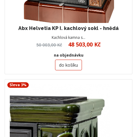
Abx Helvetia KP I. kachlový sokl - hnědá
Kachlová kamna s…
48 503,00 Kč
50 003,00 Kč
na objednávku
do košíku
Sleva 3%