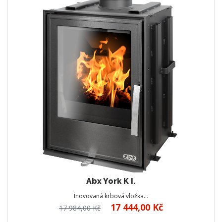
Abx York K I.
Inovovaná krbová vložka…
17 444,00 Kč
17 984,00 Kč