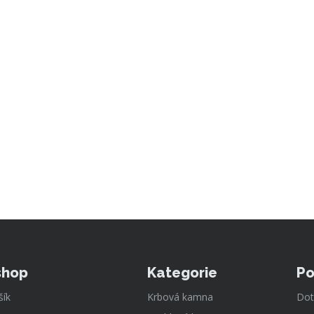
shop
Kategorie
Po
šík
Krbová kamna
Dot