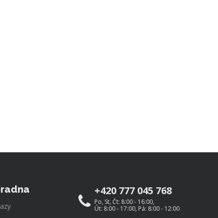
radna
+420 777 045 768
Po, St, Čt: 8:00 - 16:00,
azy
Út: 8:00 - 17:00, Pá: 8:00 - 12:00