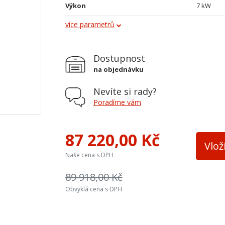
Výkon
7 kW
více parametrů
Obklad
kachle
Průměr kouřovodu
150 mm
Dostupnost
Vývod kouřovodu
horní a z
na objednávku
Terciální vzduch
ano
Nevíte si rady?
Varná plotna
ne
Poradíme vám
Palivo
dřevo, dř
87 220,00 Kč
Teplovodní výměník
ne
Vlož
Naše cena s DPH
Výška osy zadního kouřovodu
957
89 918,00 Kč
Šířka topeniště
370 mm
Obvyklá cena s DPH
Přívod ext. vzduchu
spodní
Barva
zelená