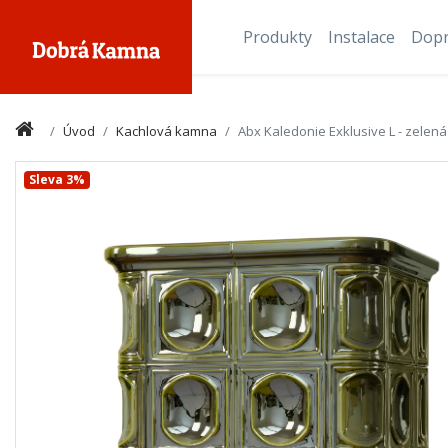
Produkty
Instalace
Dop
Úvod
Kachlová kamna
Abx Kaledonie Exklusive L - zelená
Sleva 3%