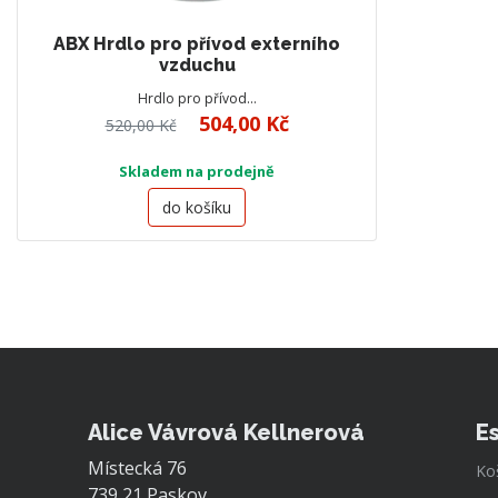
ABX Hrdlo pro přívod externího
vzduchu
Hrdlo pro přívod…
504,00 Kč
520,00 Kč
Skladem na prodejně
do košíku
Alice Vávrová Kellnerová
E
Místecká 76
Ko
739 21 Paskov