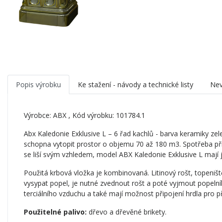
Popis výrobku
Ke stažení - návody a technické listy
Nev
Výrobce:
ABX
, Kód výrobku: 101784.1
Abx Kaledonie Exklusive L – 6 řad kachlů - barva keramiky ze
schopna vytopit prostor o objemu 70 až 180 m3. Spotřeba př
se liší svým vzhledem, model ABX Kaledonie Exklusive L mají
Použitá krbová vložka je kombinovaná. Litinový rošt, topeništ
vysypat popel, je nutné zvednout rošt a poté vyjmout popelní
terciálního vzduchu a také mají možnost připojení hrdla pro p
Použitelné palivo:
dřevo a dřevěné brikety.