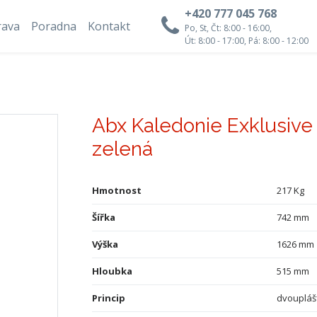
+420 777 045 768
rava
Poradna
Kontakt
Po, St, Čt: 8:00 - 16:00,
Út: 8:00 - 17:00, Pá: 8:00 - 12:00
Abx Kaledonie Exklusive 
zelená
Hmotnost
217 Kg
Šířka
742 mm
Výška
1626 mm
Hloubka
515 mm
Princip
dvoupláš