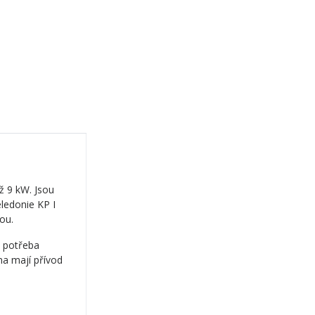
ž 9 kW. Jsou
ledonie KP I
ou.
e potřeba
na mají přívod