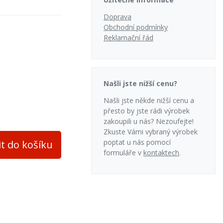
Doprava
Obchodní podmínky
Reklamační řád
adní
Našli jste nižší cenu?
Našli jste někde nižší cenu a
přesto by jste rádi výrobek
evené brikety
zakoupili u nás? Nezoufejte!
Zkuste Vámi vybraný výrobek
poptat u nás pomocí
it do košíku
formuláře v
kontaktech
.