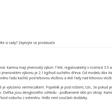
Materiál vložky
ocel
Možnost výměníku
ne
Barva plechu
černá
íte si rady? Zeptejte se prodavače
lená. Kamna mají jmenovitý výkon 7 kW, regulovatelný v rozmezí 3.5 a
i jmenovitém výkonu je 2.1 kg/hod suchého dřeva. Od modelu Abx Ke
 jednu řadu kachlů pod krbovou vložkou a dvě řady nad krbovou vložk
ě je vyloženo vermeculitem. Popelník je pod roštem, tzn., že pokud j
k. Dvířka jsou designového vzhledu - podbarvené sklo po okraji. Kam
řívod vzduchu z exteriéru. Hrdlo není součásti dodávky.