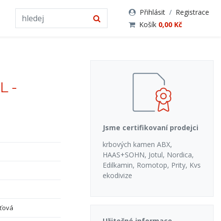
Přihlásit
/
Registrace
Košík
0,00 Kč
L -
Jsme certifikovaní prodejci
krbových kamen ABX,
HAAS+SOHN, Jotul, Nordica,
Edilkamin, Romotop, Prity, Kvs
ekodivize
ťová
Užitečné informace