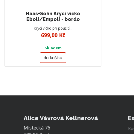
Haas+Sohn Krycí víčko
Eboli/Empoli - bordo
Krycí víčko při použití…
699,00 Kč
Skladem
do košíku
Alice Vávrová Kellnerová
E
Místecká 76
Ko