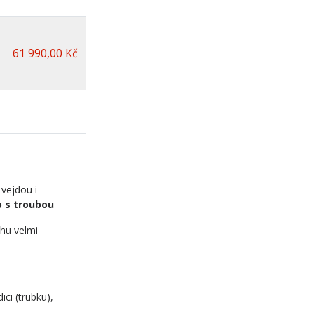
61 990,00 Kč
vejdou i
 s troubou
chu velmi
ci (trubku),