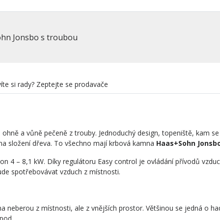
hn Jonsbo s troubou
íte si rady? Zeptejte se prodavače
o ohně a vůně pečeně z trouby. Jednoduchý design, topeniště, kam se 
r na složení dřeva. To všechno mají krbová kamna
Haas+Sohn Jonsbo
 4 – 8,1 kW. Díky regulátoru Easy control je ovládání přívodů vzdu
bude spotřebovávat vzduch z místnosti.
a neberou z místnosti, ale z vnějších prostor. Většinou se jedná o hadi
apod.