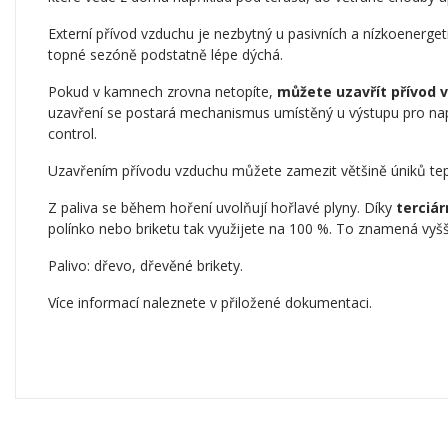
Externí přívod vzduchu je nezbytný u pasivních a nízkoenerge
topné sezóně podstatně lépe dýchá.
Pokud v kamnech zrovna netopíte,
můžete uzavřít přívod 
uzavření se postará mechanismus umístěný u výstupu pro nap
control.
Uzavřením přívodu vzduchu můžete zamezit většině úniků te
Z paliva se během hoření uvolňují hořlavé plyny. Díky
terciár
polínko nebo briketu tak využijete na 100 %. To znamená vyšší
Palivo: dřevo, dřevěné brikety.
Více informací naleznete v přiložené dokumentaci.