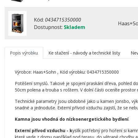
Kód:
0434715350000
Haas+So
Dostupnost:
Skladem
Popis výrobku
Ke stažení - návody a technické listy
Nev
Výrobce:
Haas+Sohn
, Kód výrobku: 0434715350000
Potěšení smyslů. Takové je spojení praskání dřeva, pohled d
50cm polena a trouba s roštem. V dolní části oceníte prosto
Technické parametry jsou obdobné jako u kamen Jonsbo, výkon
snadné a jednoduše. Externí přívod vzduchu zajistí, že se ne
Kamna jsou vhodná do nízkoenergetického bydlení
.
Externí přívod vzduchu - k
yslík potřebný pro hoření si kamn
které vede z domu například pod terasu, do větrané chodby 