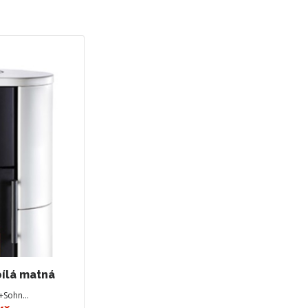
bílá matná
+Sohn…