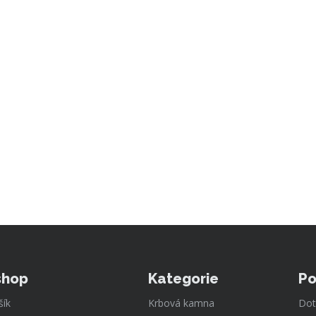
shop
Kategorie
Po
šík
Krbová kamna
Dot