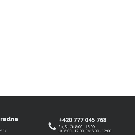
radna
+420 777 045 768
Po, St, Čt: 8:00 - 16:00,
azy
Út: 8:00 - 17:00, Pá: 8:00 - 12:00