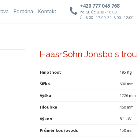
+420 777 045 768
rava
Poradna
Kontakt
Po, St, Čt: 8:00 - 16:00,
Út: 8:00 - 17:00, Pá: 8:00 - 12:00
Haas+Sohn Jonsbo s tro
Hmotnost
195 Kg
Šířka
690 mm
Výška
1226 mm
Hloubka
460 mm
Výkon
8,1 kW
Průměr kouřovodu
150 mm