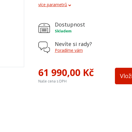
více parametrů
Vývod kouřovodu
horní
Terciální vzduch
ano
Dostupnost
Varná plotna
ne
Skladem
Palivo
dřevo, dř
Nevíte si rady?
Výška osy zadního kouřovodu
nemá
Poradíme vám
Přívod ext. vzduchu
ano
61 990,00 Kč
Trouba
ano
Vlož
Naše cena s DPH
Barva plechu
antracit