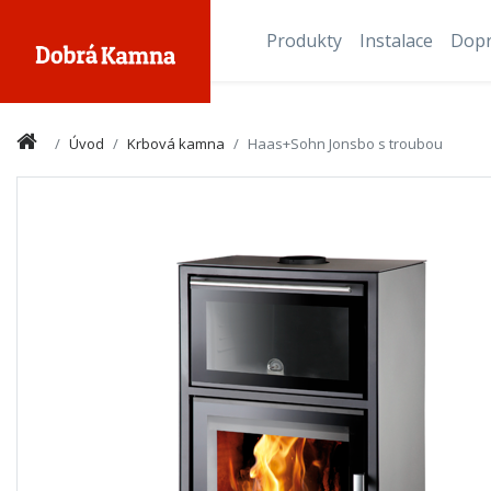
Produkty
Instalace
Dop
Úvod
Krbová kamna
Haas+Sohn Jonsbo s troubou