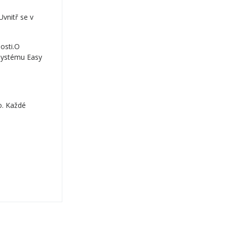
Uvnitř se v
osti.O
 systému Easy
o. Každé