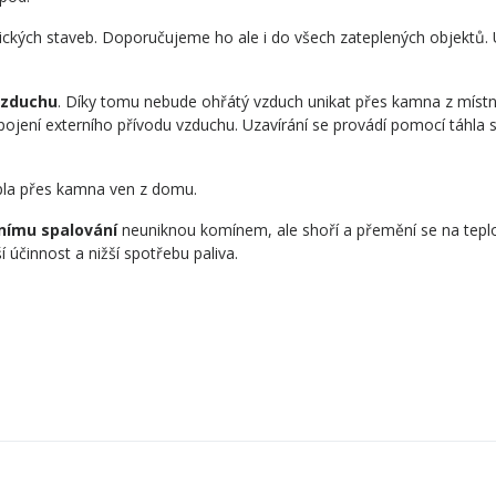
tických staveb. Doporučujeme ho ale i do všech zateplených objektů. 
vzduchu
. Díky tomu nebude ohřátý vzduch unikat přes kamna z místn
ojení externího přívodu vzduchu. Uzavírání se provádí pomocí táhla
pla přes kamna ven z domu.
nímu spalování
neuniknou komínem, ale shoří a přemění se na tepl
 účinnost a nižší spotřebu paliva.