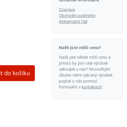
Doprava
Obchodní podmínky
Reklamační řád
evěné brikety
Našli jste nižší cenu?
Našli jste někde nižší cenu a
přesto by jste rádi výrobek
zakoupili u nás? Nezoufejte!
it do košíku
Zkuste Vámi vybraný výrobek
poptat u nás pomocí
formuláře v
kontaktech
.