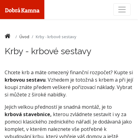
Toggle
Úvod
Krby - krbové sestavy
Krby - krbové sestavy
Chcete krb a máte omezený finanční rozpočet? Kupte si
krbovou sestavu
. Vzhedem je totožná s krbem a při její
koupi znáte předem veškeré pořizovací náklady. Vybrat
si můžete z široké nabídky.
Jejich velkou předností je snadná montáž, je to
krbová stavebnice,
kterou zvládnete sestavit i vy za
pomoci klasického zednického nářadí. Je dodávaná jako
komplet, v kterém naleznete vše potřebné k
vybudování krbu, který vyhřeje váš domov a ještě