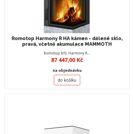
Romotop Harmony R HA kámen - dělené sklo,
pravá, včetně akumulace MAMMOTH
Romotop krb Harmony R…
87 447,00 Kč
na objednávku
do košíku