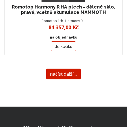
Romotop Harmony R HA plech - dělené sklo,
pravá, včetně akumulace MAMMOTH
Romotop krb Harmony R…
84 357,00 Kč
na objednávku
do košíku
načíst další ...