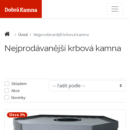
Toggle
Úvod
Nejprodávanější krbová kamna
Nejprodávanější krbová kamna
Skladem
Akce
Novinky
Sleva 3%