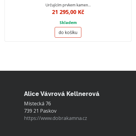
Určujícím prvkem kamen…
21 295,00 Kč
Skladem
do košíku
Alice Vávrová Kellnerová
Místecká 76
739 21 Paskov
https://www.dobrakamna.cz