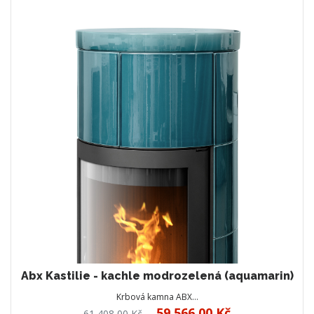
Abx Kastilie - kachle modrozelená (aquamarin)
Krbová kamna ABX…
59 566,00 Kč
61 408,00 Kč