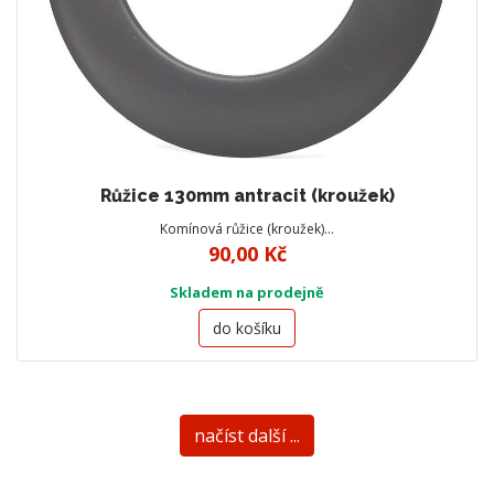
Růžice 130mm antracit (kroužek)
Komínová růžice (kroužek)…
90,00 Kč
Skladem na prodejně
do košíku
načíst další ...