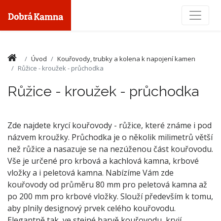
Toggle
Úvod
Kouřovody, trubky a kolena k napojení kamen
Růžice - kroužek - průchodka
Růžice - kroužek - průchodka
Zde najdete krycí kouřovody - růžice, které známe i pod
názvem kroužky. Průchodka je o několik milimetrů větší
než růžice a nasazuje se na nezúženou část kouřovodu.
Vše je určené pro krbová a kachlová kamna, krbové
vložky a i peletová kamna. Nabízíme Vám zde
kouřovody od průměru 80 mm pro peletová kamna až
po 200 mm pro krbové vložky. Slouží především k tomu,
aby plnily designový prvek celého kouřovodu.
Elegantně tak, ve stejné barvě kouřovodu, kryjí