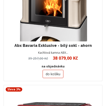
Abx Bavaria Exklusive - bílý sokl - ahorn
Kachlová kamna ABX…
38 079,00 Kč
39 257,00 Kč
na objednávku
do košíku
Sleva 3%