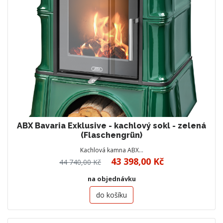
ABX Bavaria Exklusive - kachlový sokl - zelená
(Flaschengrün)
Kachlová kamna ABX…
43 398,00 Kč
44 740,00 Kč
na objednávku
do košíku