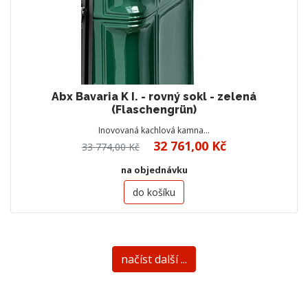
Abx Bavaria K I. - rovný sokl - zelená
(Flaschengrün)
Inovovaná kachlová kamna…
32 761,00 Kč
33 774,00 Kč
na objednávku
do košíku
načíst další ...