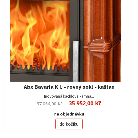
Abx Bavaria K I. - rovný sokl - kaštan
Inovovaná kachlová kamna…
35 952,00 Kč
37 064,00 Kč
na objednávku
do košíku