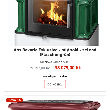
Abx Bavaria Exklusive - bílý sokl - zelená
(Flaschengrün)
Kachlová kamna ABX…
38 079,00 Kč
39 257,00 Kč
na objednávku
do košíku
Sleva 3%