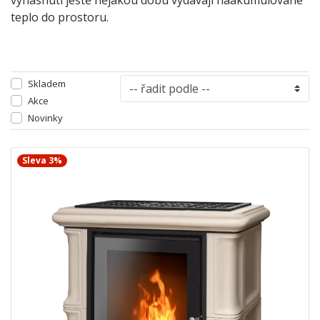
vyhasnutí ještě nějakou dobu vydávají naakumulované
teplo do prostoru.
Skladem
Akce
Novinky
Sleva 3%