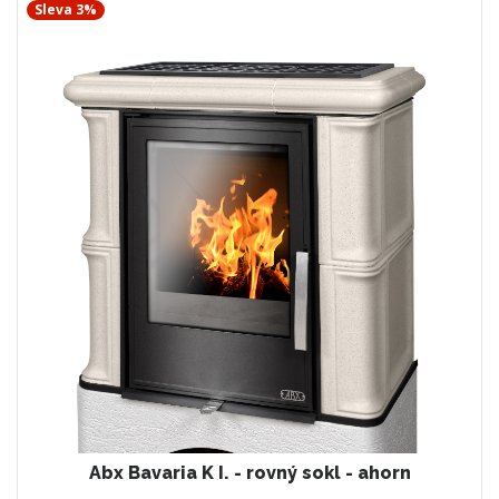
Sleva 3%
Abx Bavaria K I. - rovný sokl - ahorn