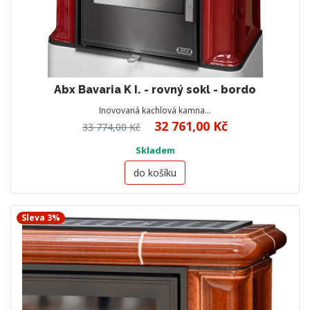
Abx Bavaria K I. - rovný sokl - bordo
Inovovaná kachlová kamna…
32 761,00 Kč
33 774,00 Kč
Skladem
do košíku
Sleva 3%