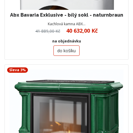
Abx Bavaria Exklusive - bílý sokl - naturnbraun
Kachlová kamna ABX…
40 632,00 Kč
41 889,00 Kč
na objednávku
do košíku
Sleva 3%