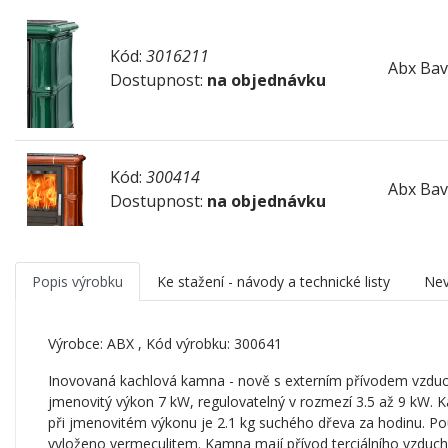
Kód:
3016211
Abx Bava
Dostupnost:
na objednávku
Kód:
300414
Abx Bava
Dostupnost:
na objednávku
Popis výrobku
Ke stažení - návody a technické listy
Nev
Výrobce:
ABX
, Kód výrobku: 300641
Inovovaná kachlová kamna - nově s externím přívodem vzduch
jmenovitý výkon 7 kW, regulovatelný v rozmezí 3.5 až 9 kW.
při jmenovitém výkonu je 2.1 kg suchého dřeva za hodinu. Použ
vyloženo vermeculitem. Kamna mají přívod terciálního vzduchu