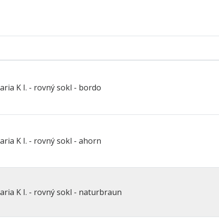
Barva
světlá
Trouba
ne
Barva plechu
černá
ria K I. - rovný sokl - bordo
ria K I. - rovný sokl - ahorn
ria K I. - rovný sokl - naturbraun