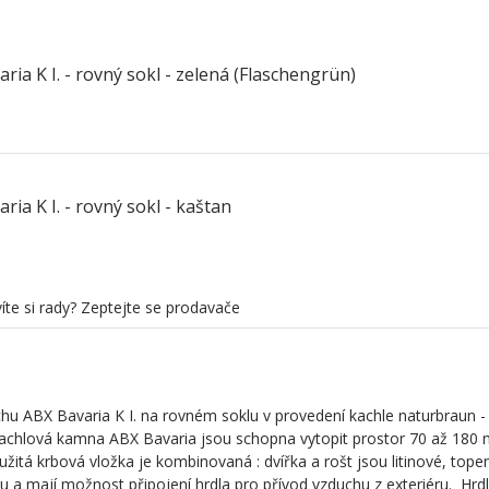
ria K I. - rovný sokl - zelená (Flaschengrün)
ria K I. - rovný sokl - kaštan
íte si rady? Zeptejte se prodavače
u ABX Bavaria K I. na rovném soklu v provedení kachle naturbraun -
 Kachlová kamna ABX Bavaria jsou schopna vytopit prostor 70 až 180
itá krbová vložka je kombinovaná : dvířka a rošt jsou litinové, topen
 a mají možnost připojení hrdla pro přívod vzduchu z exteriéru. Hrdl