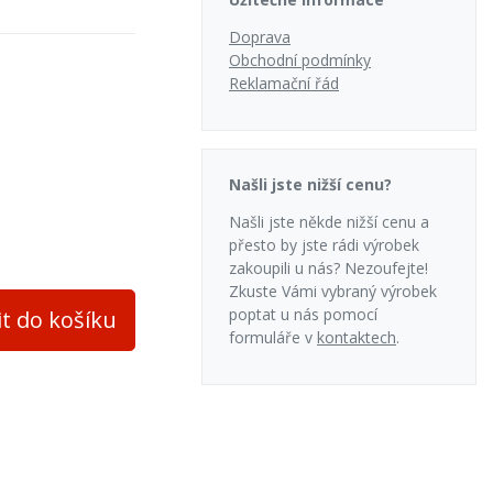
Doprava
Obchodní podmínky
Reklamační řád
adní
Našli jste nižší cenu?
Našli jste někde nižší cenu a
přesto by jste rádi výrobek
evěné brikety
zakoupili u nás? Nezoufejte!
Zkuste Vámi vybraný výrobek
poptat u nás pomocí
it do košíku
formuláře v
kontaktech
.
ce