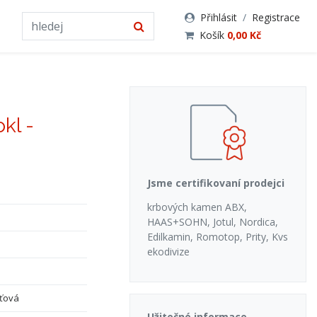
Přihlásit
/
Registrace
Košík
0,00 Kč
okl -
Jsme certifikovaní prodejci
krbových kamen ABX,
HAAS+SOHN, Jotul, Nordica,
Edilkamin, Romotop, Prity, Kvs
ekodivize
ťová
Užitečné informace