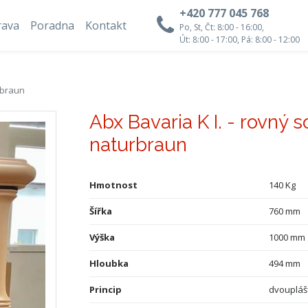
+420 777 045 768
rava
Poradna
Kontakt
Po, St, Čt: 8:00 - 16:00,
Út: 8:00 - 17:00, Pá: 8:00 - 12:00
urbraun
Abx Bavaria K I. - rovný s
naturbraun
Hmotnost
140 Kg
Šířka
760 mm
Výška
1000 mm
Hloubka
494 mm
Princip
dvoupláš