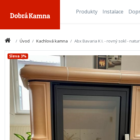
Produkty
Instalace
Dop
Úvod
Kachlová kamna
Abx Bavaria K I. - rovný sokl - nat
Sleva 3%