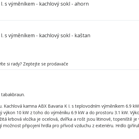
 I. s výměníkem - kachlový sokl - ahorn
 I. s výměníkem - kachlový sokl - kaštan
íte si rady? Zeptejte se prodavače
 tabakbraun.
chu. Kachlová kamna ABX Bavaria K I. s teplovodním výměníkem 6.9 kW
tý výkon 10 kW z toho do výměníku 6.9 kW a do prostoru 3.1 kW. Výk
tá krbová vložka je ocelová, dvířka a rošt jsou litinové, topeniště je
možnost připojení hrdla pro přívod vzduchu z exteriéru. Hrdlo (příru