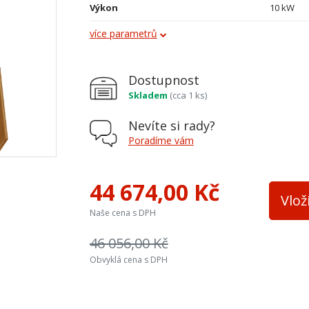
Výkon
10 kW
více parametrů
Obklad
kachle
Průměr kouřovodu
150 mm
Dostupnost
Vývod kouřovodu
horní a z
Skladem
(cca 1 ks)
Terciální vzduch
ano
Nevíte si rady?
Varná plotna
ne
Poradíme vám
Palivo
dřevo, dř
44 674,00 Kč
Teplovodní výměník
ano
Vlož
Naše cena s DPH
Materiál
kombina
46 056,00 Kč
Výška osy zadního kouřovodu
769 mm
Obvyklá cena s DPH
Šířka topeniště
380 mm
Přívod ext. vzduchu
spodní