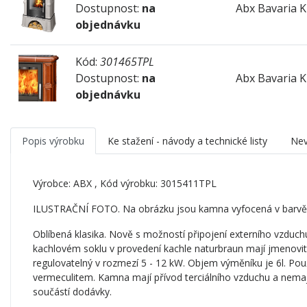
Dostupnost:
na
Abx Bavaria K
objednávku
Kód:
301465TPL
Dostupnost:
na
Abx Bavaria K
objednávku
Popis výrobku
Ke stažení - návody a technické listy
Nev
Výrobce:
ABX
, Kód výrobku: 3015411TPL
ILUSTRAČNÍ FOTO. Na obrázku jsou kamna vyfocená v barvě
Oblíbená klasika. Nově s možností připojení externího vzdu
kachlovém soklu v provedení kachle naturbraun mají jmenovi
regulovatelný v rozmezí 5 - 12 kW. Objem výměníku je 6l. Použi
vermeculitem. Kamna mají přívod terciálního vzduchu a nemají 
součástí dodávky.