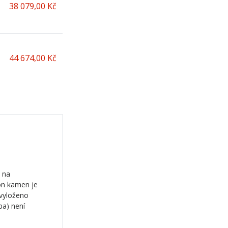
38 079,00 Kč
44 674,00 Kč
 na
on kamen je
 vyloženo
ba) není