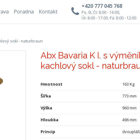
+420 777 045 768
rava
Poradna
Kontakt
Po, St, Čt: 8:00 - 16:00,
Út: 8:00 - 17:00, Pá: 8:00 - 12:00
hlový sokl - naturbraun
Abx Bavaria K I. s výměn
kachlový sokl - naturbra
Hmotnost
163 Kg
Šířka
773 mm
Výška
960 mm
Hloubka
496 mm
Princip
dvoupláš