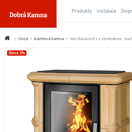
Produkty
Instalace
Dop
Úvod
Kachlová kamna
Abx Bavaria K I. s výměníkem - kac
Sleva 3%