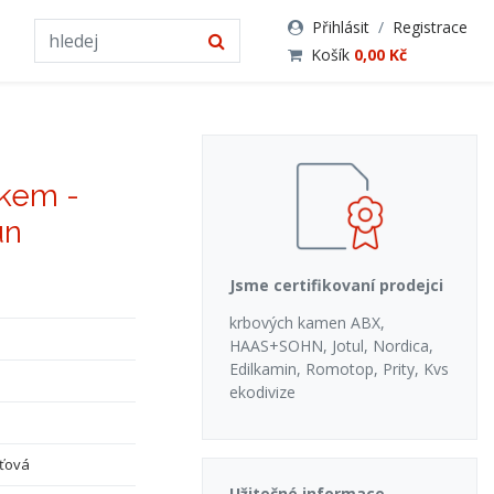
Přihlásit
/
Registrace
Košík
0,00 Kč
íkem -
un
Jsme certifikovaní prodejci
krbových kamen ABX,
HAAS+SOHN, Jotul, Nordica,
Edilkamin, Romotop, Prity, Kvs
ekodivize
ťová
Užitečné informace