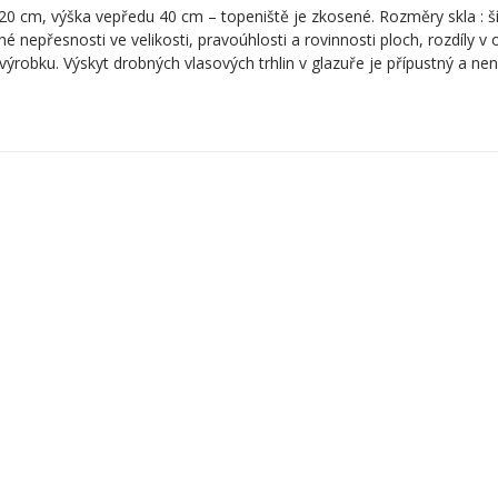
20 cm, výška vepředu 40 cm – topeniště je zkosené. Rozměry skla : š
é nepřesnosti ve velikosti, pravoúhlosti a rovinnosti ploch, rozdíly v 
výrobku. Výskyt drobných vlasových trhlin v glazuře je přípustný a ne