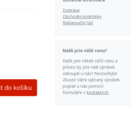
Doprava
Obchodní podmínky
Reklamační řád
adní
Našli jste nižší cenu?
Našli jste někde nižší cenu a
přesto by jste rádi výrobek
evěné brikety
zakoupili u nás? Nezoufejte!
Zkuste Vámi vybraný výrobek
poptat u nás pomocí
it do košíku
formuláře v
kontaktech
.
ce