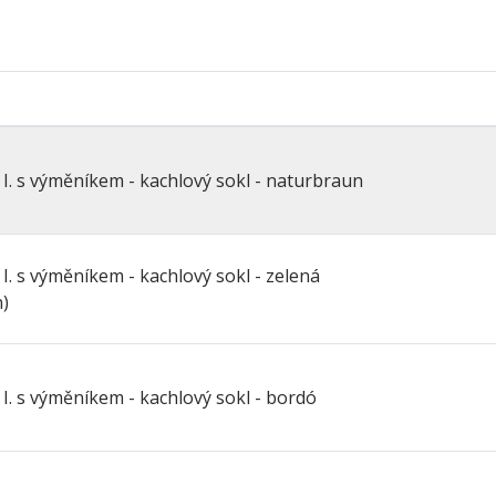
Barva
světlá
Trouba
ne
Výkon do vody
6.9 kW
Výkon do vzduchu
3.1 kW
 I. s výměníkem - kachlový sokl - naturbraun
I. s výměníkem - kachlový sokl - zelená
)
 I. s výměníkem - kachlový sokl - bordó