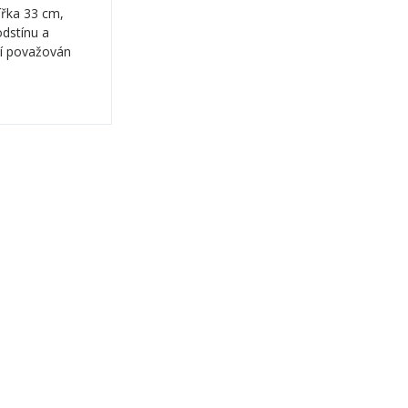
ířka 33 cm,
odstínu a
ní považován