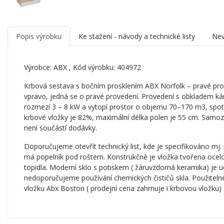
Popis výrobku
Ke stažení - návody a technické listy
Nev
Výrobce:
ABX
, Kód výrobku: 404972
Krbová sestava s bočním prosklením ABX Norfolk – pravé proved
vpravo, jedná se o pravé provedení. Provedení s obkladem k
rozmezí 3 – 8 kW a vytopí prostor o objemu 70–170 m3, spot
krbové vložky je 82%, maximální délka polen je 55 cm. Samoz
není součástí dodávky.
Doporučujeme otevřít technický list, kde je specifikováno mj.
má popelník pod roštem. Konstrukčně je vložka tvořena ocel
topidla. Moderní sklo s potiskem ( žáruvzdorná keramika) je
nedoporučujeme používání chemických čističů skla. Použiteln
vložku Abx Boston ( prodejní cena zahrnuje i krbovou vložku)