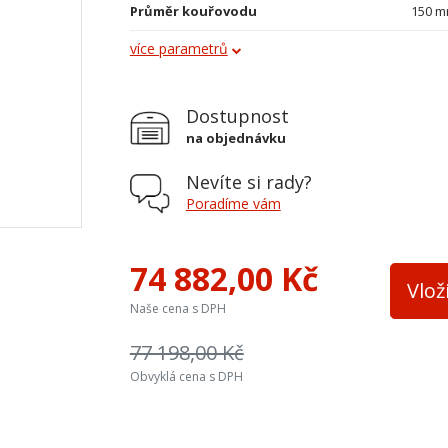
Průměr kouřovodu
150 
více parametrů
Vývod kouřovodu
horní 
Terciální vzduch
ne
Dostupnost
Teplovodní výměník
ne
na objednávku
Přívod ext. vzduchu
spodn
Nevíte si rady?
Materiál krbové vložky
ocel
Poradíme vám
74 882,00 Kč
Vlož
Naše cena s DPH
77 198,00 Kč
Obvyklá cena s DPH