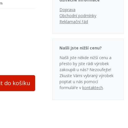
mm
Doprava
a zadní
Obchodní podmínky
Reklamační řád
í
Našli jste nižší cenu?
Našli jste někde nižší cenu a
přesto by jste rádi výrobek
zakoupili u nás? Nezoufejte!
Zkuste Vámi vybraný výrobek
poptat u nás pomocí
it do košíku
formuláře v
kontaktech
.