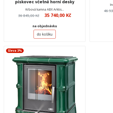
pískovec včetně horní desky
I
Krbová kamna ABX Arktis…
46 93
35 740,00 Kč
36 845,00 Kč
na objednávku
do košíku
Sleva 3%