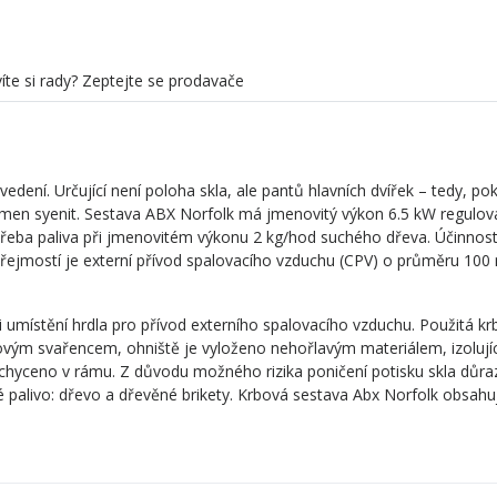
íte si rady? Zeptejte se prodavače
ení. Určující není poloha skla, ale pantů hlavních dvířek – tedy, po
ámen syenit. Sestava ABX Norfolk má jmenovitý výkon 6.5 kW regulova
řeba paliva při jmenovitém výkonu 2 kg/hod suchého dřeva. Účinnost
řejmostí je externí přívod spalovacího vzduchu (CPV) o průměru 100
 i umístění hrdla pro přívod externího spalovacího vzduchu. Použitá k
ovým svařencem, ohniště je vyloženo nehořlavým materiálem, izolují
 uchyceno v rámu. Z důvodu možného rizika poničení potisku skla důra
é palivo: dřevo a dřevěné brikety. Krbová sestava Abx Norfolk obsah