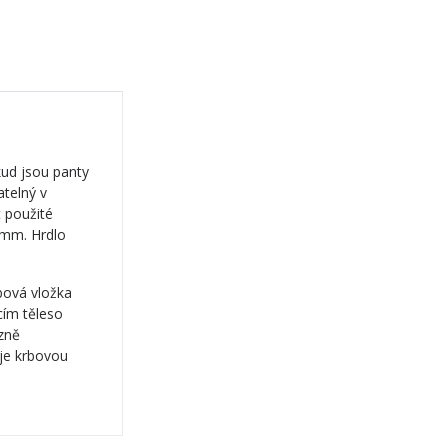
kud jsou panty
telný v
 použité
 mm. Hrdlo
rbová vložka
cím těleso
zně
uje krbovou