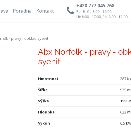
+420 777 045 768
rava
Poradna
Kontakt
Po, St, Čt: 8:00 - 16:00,
Út: 8:00 - 17:00, Pá: 8:00 - 12:00
folk - pravý - obklad syenit
Abx Norfolk - pravý - ob
syenit
Hmotnost
287 K
Šířka
929 
Výška
1558
Hloubka
622 
Výkon
6.5 k