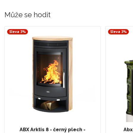
Může se hodit
Sleva 3%
Sleva 3%
ABX Arktis 8 - černý plech -
Abx