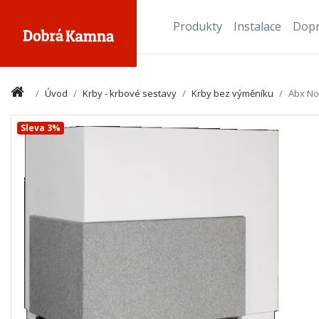
Produkty
Instalace
Dop
Úvod
Krby - krbové sestavy
Krby bez výměníku
Abx Nor
Sleva 3%