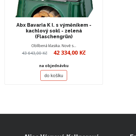
Abx Bavaria K I. s výměníkem -
kachlový sokl - zelená
(Flaschengrün)
Oblíbená klasika. Nově s…
42 334,00 Kč
43 643,00 Kč
na objednávku
do košíku