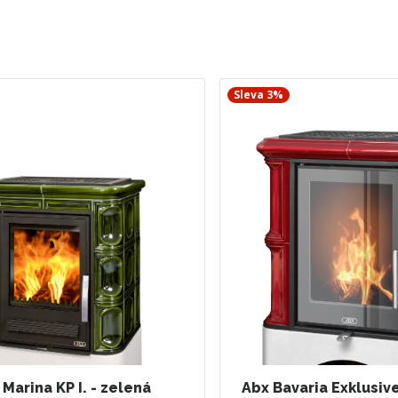
Sleva 3%
 Marina KP I. - zelená
Abx Bavaria Exklusive 