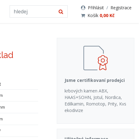
Přihlásit
/
Registrace
Košík
0,00 Kč
klad
Jsme certifikovaní prodejci
g
krbových kamen ABX,
mm
HAAS+SOHN, Jotul, Nordica,
Edilkamin, Romotop, Prity, Kvs
 mm
ekodivize
mm
W
Užitečné informace