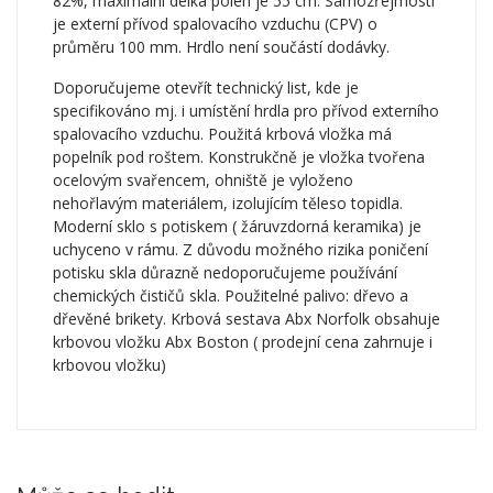
82%, maximální délka polen je 55 cm. Samozřejmostí
je externí přívod spalovacího vzduchu (CPV) o
průměru 100 mm. Hrdlo není součástí dodávky.
Doporučujeme otevřít technický list, kde je
specifikováno mj. i umístění hrdla pro přívod externího
spalovacího vzduchu. Použitá krbová vložka má
popelník pod roštem. Konstrukčně je vložka tvořena
ocelovým svařencem, ohniště je vyloženo
nehořlavým materiálem, izolujícím těleso topidla.
Moderní sklo s potiskem ( žáruvzdorná keramika) je
uchyceno v rámu. Z důvodu možného rizika poničení
potisku skla důrazně nedoporučujeme používání
chemických čističů skla. Použitelné palivo: dřevo a
dřevěné brikety. Krbová sestava Abx Norfolk obsahuje
krbovou vložku Abx Boston ( prodejní cena zahrnuje i
krbovou vložku)