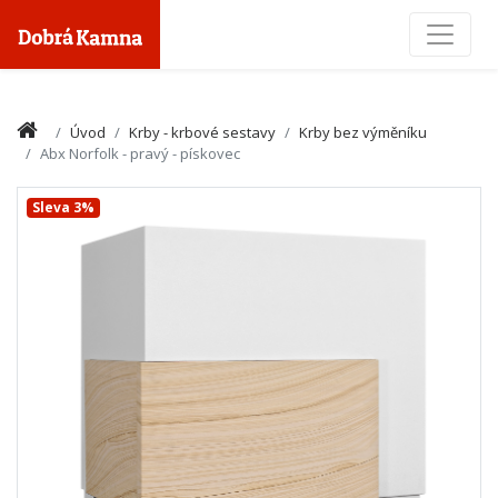
Toggle
Úvod
Krby - krbové sestavy
Krby bez výměníku
Abx Norfolk - pravý - pískovec
Sleva 3%