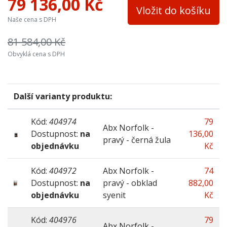
79 136,00 Kč
Vložit do košíku
Naše cena s DPH
81 584,00 Kč
Obvyklá cena s DPH
Další varianty produktu:
Kód:
404974
79
Abx Norfolk -
Dostupnost:
na
136,00
pravý - černá žula
objednávku
Kč
Kód:
404972
Abx Norfolk -
74
Dostupnost:
na
pravý - obklad
882,00
objednávku
syenit
Kč
Kód:
404976
79
Abx Norfolk -