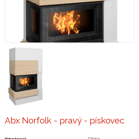
Abx Norfolk - pravý - pískovec
Hmotnost
220 Kg