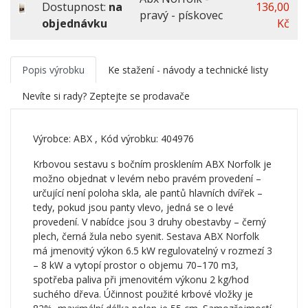
Dostupnost:
na
136,00
pravý - pískovec
objednávku
Kč
Popis výrobku
Ke stažení - návody a technické listy
Nevíte si rady? Zeptejte se prodavače
Výrobce:
ABX
, Kód výrobku: 404976
Krbovou sestavu s bočním prosklením ABX Norfolk je
možno objednat v levém nebo pravém provedení –
určující není poloha skla, ale pantů hlavních dvířek –
tedy, pokud jsou panty vlevo, jedná se o levé
provedení. V nabídce jsou 3 druhy obestavby – černý
plech, černá žula nebo syenit. Sestava ABX Norfolk
má jmenovitý výkon 6.5 kW regulovatelný v rozmezí 3
– 8 kW a vytopí prostor o objemu 70–170 m3,
spotřeba paliva při jmenovitém výkonu 2 kg/hod
suchého dřeva. Účinnost použité krbové vložky je