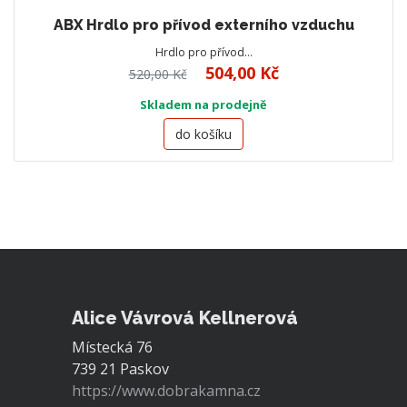
ABX Hrdlo pro přívod externího vzduchu
Hrdlo pro přívod…
504,00 Kč
520,00 Kč
Skladem na prodejně
do košíku
Alice Vávrová Kellnerová
Místecká 76
739 21 Paskov
https://www.dobrakamna.cz