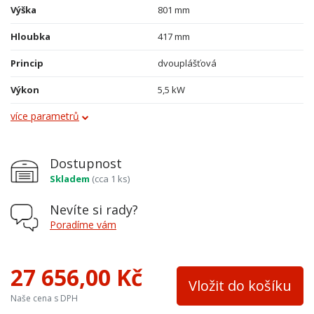
Výška
801 mm
Hloubka
417 mm
Princip
dvouplášťová
Výkon
5,5 kW
více parametrů
Obklad
kachle
Průměr kouřovodu
150 mm
Dostupnost
Vývod kouřovodu
horní
Skladem
(cca 1 ks)
Terciální vzduch
ne
Nevíte si rady?
Varná plotna
ne
Poradíme vám
Palivo
dřevo, dřevěné brikety
27 656,00 Kč
Teplovodní výměník
ne
Vložit do košíku
Naše cena s DPH
Materiál
ocel