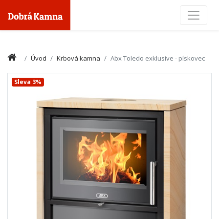
Toggle
Úvod
Krbová kamna
Abx Toledo exklusive - pískovec
Sleva 3%