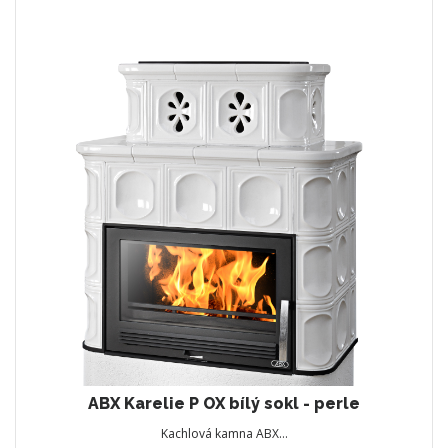
ABX Karelie P OX bílý sokl - perle
Kachlová kamna ABX…