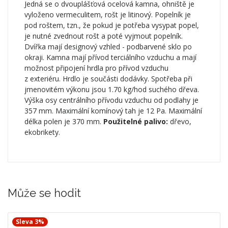
Jedná se o dvouplášťová ocelová kamna, ohniště je
vyloženo vermeculitem, rošt je litinový. Popelník je
pod roštem, tzn., že pokud je potřeba vysypat popel,
je nutné zvednout rošt a poté vyjmout popelník.
Dvířka mají designový vzhled - podbarvené sklo po
okraji. Kamna mají přívod terciálního vzduchu a mají
možnost připojení hrdla pro přívod vzduchu
z exteriéru. Hrdlo je součásti dodávky. Spotřeba při
jmenovitém výkonu jsou 1.70 kg/hod suchého dřeva.
Výška osy centrálního přívodu vzduchu od podlahy je
357 mm. Maximální komínový tah je 12 Pa. Maximální
délka polen je 370 mm.
Použitelné palivo:
dřevo,
ekobrikety.
Může se hodit
Sleva 3%