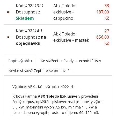
Kód:
40221321
Abx Toledo
33
Dostupnost:
exklusive -
187,00
Skladem
cappucino
Kč
Kód:
402214.1
27
Abx Toledo
Dostupnost:
na
656,00
exklusive - mastek
objednávku
Kč
Popis výrobku
Ke stažení - návody a technické listy
Nevíte si rady? Zeptejte se prodavače
Výrobce:
ABX
, Kód výrobku: 402214
Krbová kamna
ABX Toledo Exklusive
v provedení
černý korpus, opláštění pískovec mají jmenovitý výkon
5,5 kW, maximální výkon 7,5 kW, minimální 3 kW a
jsou schopna vytopit prostor o objemu 60–150 m3.