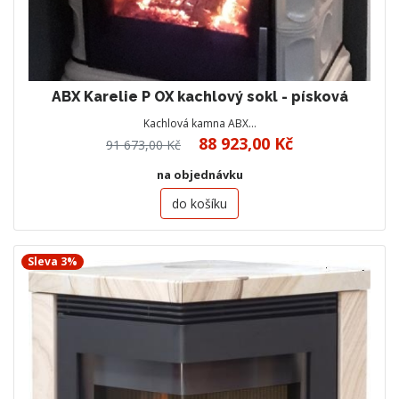
ABX Karelie P OX kachlový sokl - písková
Kachlová kamna ABX…
88 923,00 Kč
91 673,00 Kč
na objednávku
do košíku
Sleva 3%