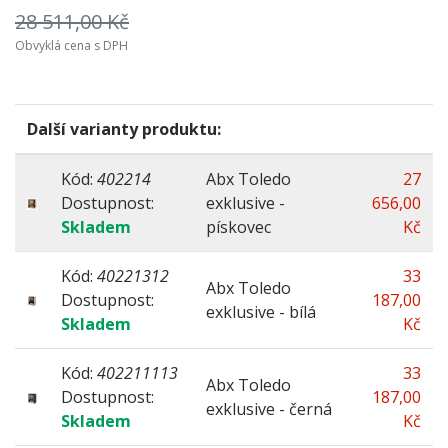
28 511,00 Kč
Přívod ext. vzduchu
ano
Obvyklá cena s DPH
Barva
světlá
Barva plechu
černá
Další varianty produktu:
Kód:
402214
Abx Toledo
27
Dostupnost:
exklusive -
656,00
Skladem
pískovec
Kč
Kód:
40221312
33
Abx Toledo
Dostupnost:
187,00
exklusive - bílá
Skladem
Kč
Kód:
402211113
33
Abx Toledo
Dostupnost:
187,00
exklusive - černá
Skladem
Kč