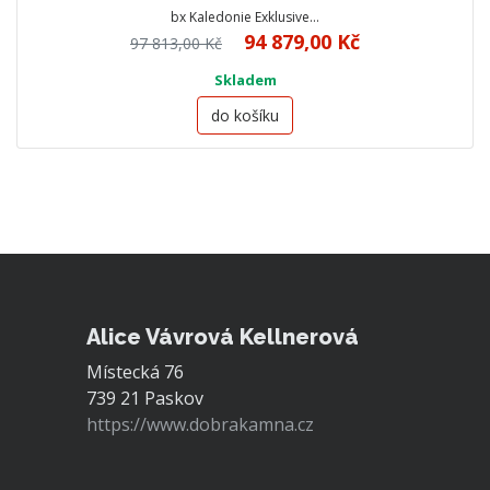
bx Kaledonie Exklusive…
94 879,00 Kč
97 813,00 Kč
Skladem
do košíku
Alice Vávrová Kellnerová
Místecká 76
739 21 Paskov
https://www.dobrakamna.cz