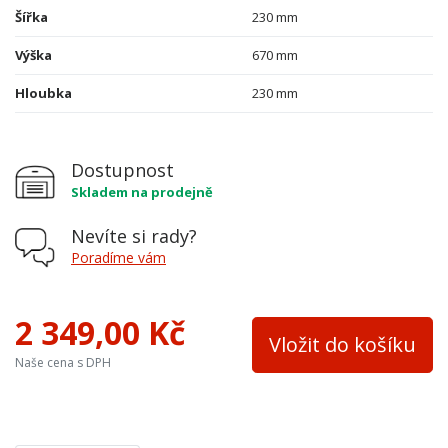
Šířka
230 mm
Výška
670 mm
Hloubka
230 mm
Dostupnost
Skladem na prodejně
Nevíte si rady?
Poradíme vám
2 349,00 Kč
Vložit do košíku
Naše cena s DPH