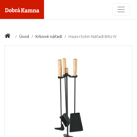
Toggle
Úvod
Krbové nářadí
Haas+Sohn Nářadí BAU IV