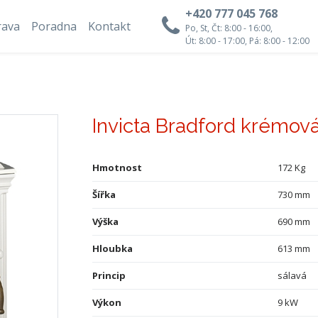
+420 777 045 768
rava
Poradna
Kontakt
Po, St, Čt: 8:00 - 16:00,
Út: 8:00 - 17:00, Pá: 8:00 - 12:00
Invicta Bradford krémov
Hmotnost
172 Kg
Šířka
730 mm
Výška
690 mm
Hloubka
613 mm
Princip
sálavá
Výkon
9 kW