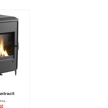
antracit
amna…
Kč