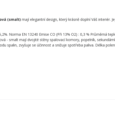
mová (smalt)
mají elegantní design, který krásně doplní Váš interiér.
J
5,2%. Norma EN 13240 Emise CO (Při 13% O2) : 0,3 % Průměrná teplo
á - smalt mají dvojité stěny spalovací komory, popelník, sekundární
odu spalin, zvyšuje se účinnost a snižuje spotřeba paliva. Délka pole