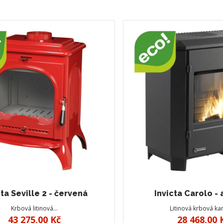
cta Seville 2 - červená
Invicta Carolo - 
Krbová litinová…
Litinová krbová k
43 275,00 Kč
28 468,00 