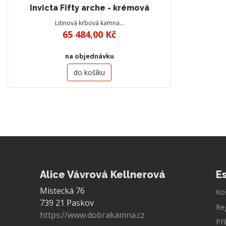
Invicta Fifty arche - krémová
Litinová krbová kamna…
65 484,00 Kč
na objednávku
do košíku
Alice Vávrová Kellnerová
E
Místecká 76
Ko
739 21 Paskov
Re
https://www.dobrakamna.cz
Při