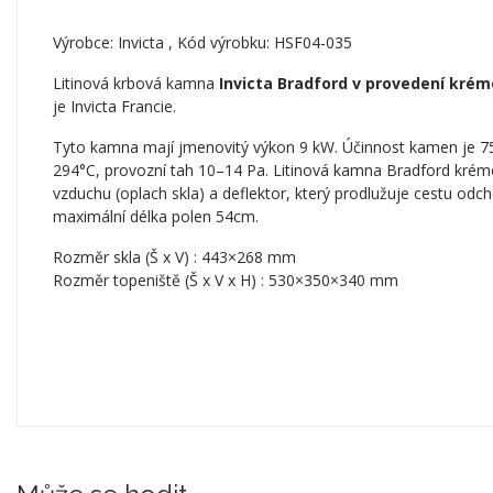
Výrobce:
Invicta
, Kód výrobku: HSF04-035
Litinová krbová kamna
Invicta Bradford v provedení kré
je Invicta Francie.
Tyto kamna mají jmenovitý výkon 9 kW. Účinnost kamen je 7
294°C, provozní tah 10–14 Pa. Litinová kamna Bradford krémov
vzduchu (oplach skla) a deflektor, který prodlužuje cestu odch
maximální délka polen 54cm.
Rozměr skla (Š x V) : 443×268 mm
Rozměr topeniště (Š x V x H) : 530×350×340 mm