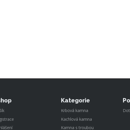
shop
Kategorie
Po
šík
Krbová kamna
Dot
gistrace
Kachlová kamna
hlášení
Kamna s troubou