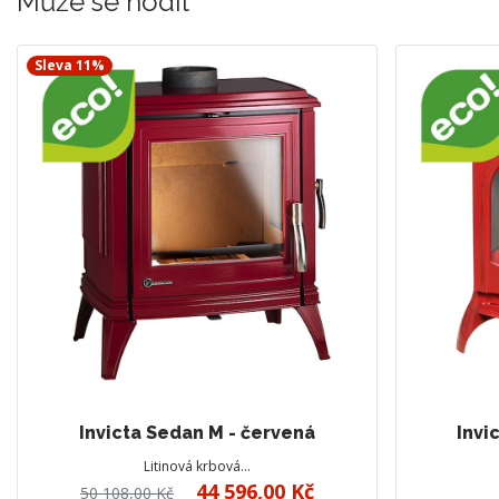
Může se hodit
Sleva 11%
Invicta Sedan M - červená
Invi
Litinová krbová…
44 596,00 Kč
50 108,00 Kč