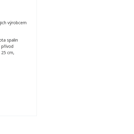
ejich výrobcem
ta spalin
 přívod
n 25 cm,