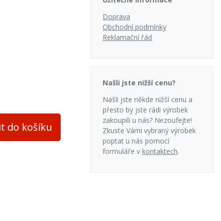
Doprava
adní
Obchodní podmínky
Reklamační řád
Našli jste nižší cenu?
evěné brikety
Našli jste někde nižší cenu a
přesto by jste rádi výrobek
zakoupili u nás? Nezoufejte!
it do košíku
Zkuste Vámi vybraný výrobek
poptat u nás pomocí
formuláře v
kontaktech
.