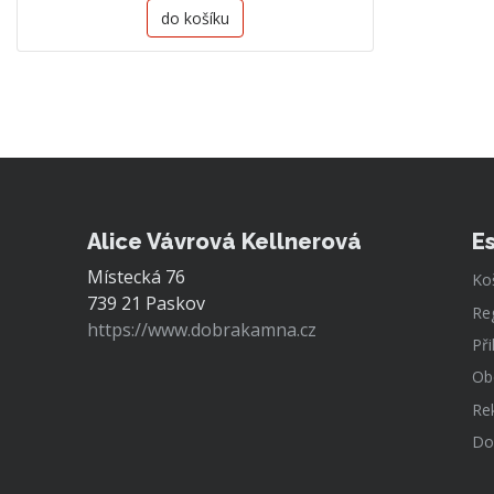
do košíku
Alice Vávrová Kellnerová
E
Místecká 76
Ko
739 21 Paskov
Re
https://www.dobrakamna.cz
Při
Ob
Re
Do