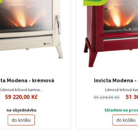
cta Modena - krémová
Invicta Modena -
Litinová krbová kamna…
Litinová krbová k
59 220,00 Kč
51 3
55 234,00 Kč
na objednávku
Skladem na pro
do košíku
do košíku