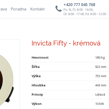
+420 777 045 768
rava
Poradna
Kontakt
Po, St, Čt: 8:00 - 16:00,
Út: 8:00 - 17:00, Pá: 8:00 - 12:00
Invicta Fifty - krémová
Hmotnost
180 Kg
Šířka
922 mm
Výška
755 mm
Hloubka
443 mm
Princip
sálavá
Výkon
10 kW