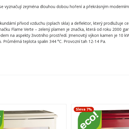
se vyznačují zejména dlouhou dobou hoření a překrásným moderním
kundární přívod vzduchu (oplach skla) a deflektor, který prodlužuje 
značku Flame Verte – zelený plamen je značka, která od roku 2000 gar
ledem na aspekty životního prostředí. Jmenovitý výkon kamen je 10 k
Průměrná teplota spalin 344 °C. Provozní tah 12-14 Pa.
Sleva 7%