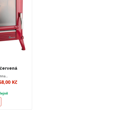
 červená
amna…
68,00 Kč
dejně