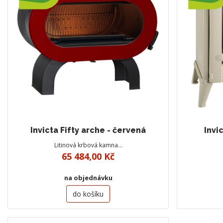
Invicta Fifty arche - červená
Invi
Litinová krbová kamna…
65 484,00 Kč
na objednávku
do košíku