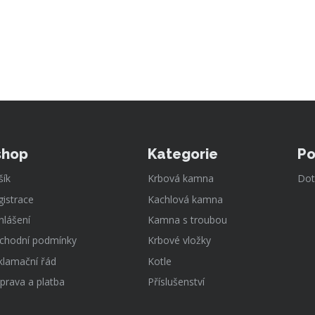
shop
Kategorie
Po
šík
Krbová kamna
Dot
gistrace
Kachlová kamna
hlášení
Kamna s troubou
chodní podmínky
Krbové vložky
klamační řád
Kotle
prava a platba
Příslušenství