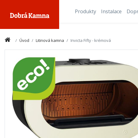
Produkty
Instalace
Dop
Úvod
Litinová kamna
Invicta Fifty - krémová