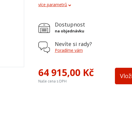
více parametrů
Průměr kouřovodu
150 mm
Vývod kouřovodu
horní a z
Dostupnost
Terciální vzduch
ne
na objednávku
Varná plotna
ne
Nevíte si rady?
Palivo
dřevo, dř
Poradíme vám
Teplovodní výměník
ne
64 915,00 Kč
Materiál
litina
Vlož
Naše cena s DPH
Výška osy zadního kouřovodu
562
Přívod ext. vzduchu
ne
Barva
krémová