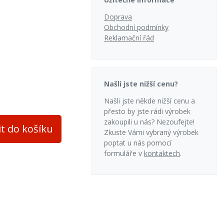
Doprava
adní
Obchodní podmínky
Reklamační řád
Našli jste nižší cenu?
evěné brikety
Našli jste někde nižší cenu a
přesto by jste rádi výrobek
zakoupili u nás? Nezoufejte!
it do košíku
Zkuste Vámi vybraný výrobek
poptat u nás pomocí
formuláře v
kontaktech
.