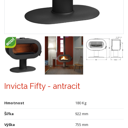
Invicta Fifty - antracit
Hmotnost
180 Kg
Šířka
922 mm
Výška
755 mm