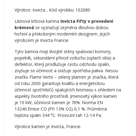
Výrobce:
Invicta
, Kód výrobku: 102080
Litinová krbová kamna
Invicta Fifty v provedení
krémová
se vyznačují zejména dlouhou dobou
hoření a překrásným moderním designem. Jejich
výrobcem je Invicta Francie.
Tyto kamna mají dvojité stěny spalovací komory,
popelník, sekundární přívod vzduchu (oplach skla) a
deflektor, který prodlužuje cestu odchodu spalin,
zvyšuje se účinnost a snižuje spotřeba paliva. Nesou
značku Flame Verte – zelený plamen je značka, která
od roku 2000 garantuje kvalitu a energetickou
účinnost spotřebičů spalujících biomasu s ohledem na
aspekty životního prostředí. Jmenovitý výkon kamen
je 10 kW, účinnost kamen je 76%. Norma EN
13240.Emise CO (Při 13% O2) 0,1 %. Průměrná
teplota spalin 344 °C. Provozní tah 12-14 Pa.
Výrobce kamen je Invicta, Francie.