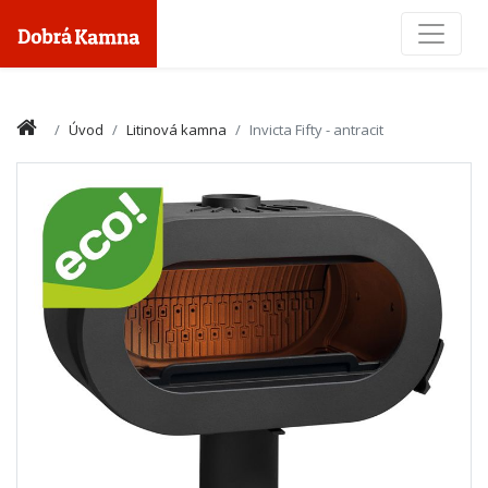
Toggle
Úvod
Litinová kamna
Invicta Fifty - antracit