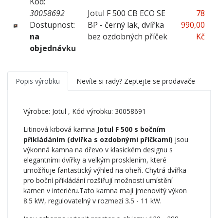
Kód:
30058692
Jotul F 500 CB ECO SE
78
Dostupnost:
BP - černý lak, dvířka
990,00
na
bez ozdobných příček
Kč
objednávku
Popis výrobku
Nevíte si rady? Zeptejte se prodavače
Výrobce:
Jotul
, Kód výrobku: 30058691
Litinová krbová kamna
Jotul F 500 s bočním
přikládáním (dvířka s ozdobnými příčkami)
jsou
výkonná kamna na dřevo v klasickém designu s
elegantními dvířky a velkým prosklením, které
umožňuje fantastický výhled na oheň. Chytrá dvířka
pro boční přikládání rozšiřují možnosti umístění
kamen v interiéru.Tato kamna mají jmenovitý výkon
8.5 kW, regulovatelný v rozmezí 3.5 - 11 kW.