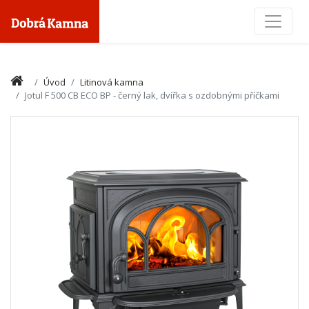
Toggle
Úvod
Litinová kamna
Jotul F 500 CB ECO BP - černý lak, dvířka s ozdobnými příčkami