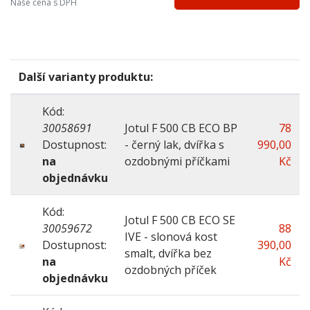
Naše cena s DPH
Přívod ext. vzduchu
ano
Další varianty produktu:
Kód:
30058691
Jotul F 500 CB ECO BP
78
Dostupnost:
- černý lak, dvířka s
990,00
na
ozdobnými příčkami
Kč
objednávku
Kód:
Jotul F 500 CB ECO SE
30059672
88
IVE - slonová kost
Dostupnost:
390,00
smalt, dvířka bez
na
Kč
ozdobných příček
objednávku