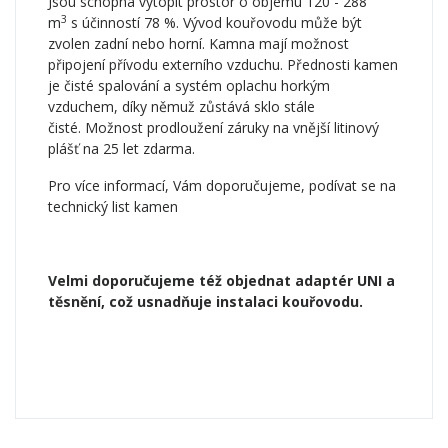
Jsou schopna vytopit prostor o objemu 120 - 288
3
m
s účinností 78 %. Vývod kouřovodu může být
zvolen zadní nebo horní. Kamna mají možnost
připojení přívodu externího vzduchu. Přednosti kamen
je čisté spalování a systém oplachu horkým
vzduchem, díky němuž zůstává sklo stále
čisté. Možnost prodloužení záruky na vnější litinový
plášť na 25 let zdarma.
Pro více informací, Vám doporučujeme, podívat se na
technický list kamen
Velmi doporučujeme též objednat adaptér UNI a
těsnění, což usnadňuje instalaci kouřovodu.