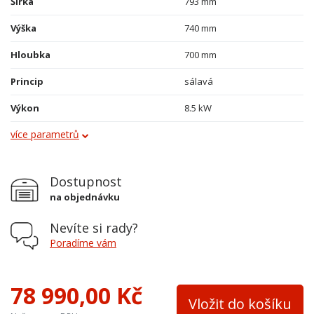
Šířka
793 mm
Výška
740 mm
Hloubka
700 mm
Princip
sálavá
Výkon
8.5 kW
více parametrů
Průměr kouřovodu
150 mm
Vývod kouřovodu
horní a zadní
Dostupnost
Terciální vzduch
ano
na objednávku
Varná plotna
ne
Nevíte si rady?
Palivo
dřevo, dřevěné brikety
Poradíme vám
Teplovodní výměník
ne
78 990,00 Kč
Výška osy zadního kouřovodu
635
Vložit do košíku