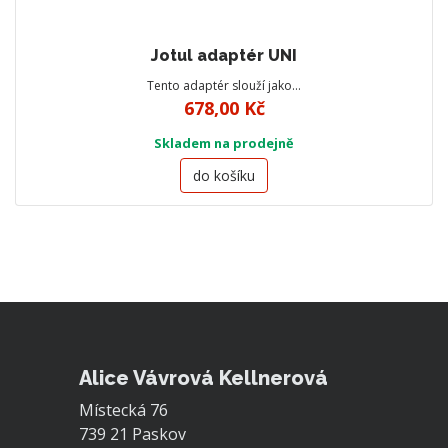
Jotul adaptér UNI
Tento adaptér slouží jako…
678,00 Kč
Skladem na prodejně
do košíku
Alice Vávrová Kellnerová
Místecká 76
739 21 Paskov