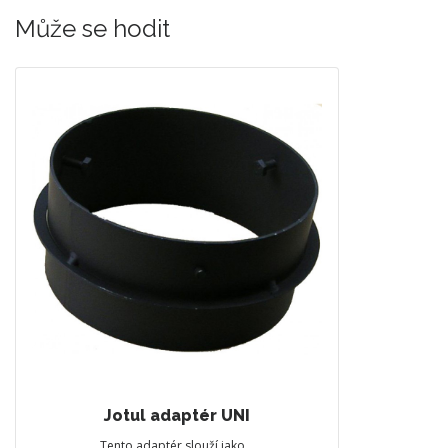
Může se hodit
Jotul adaptér UNI
Tento adaptér slouží jako…