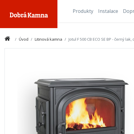
Produkty
Instalace
Dop
Úvod
Litinová kamna
Jotul F 500 CB ECO SE BP - černý lak