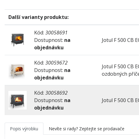
Další varianty produktu:
Kód:
30058691
Dostupnost:
na
Jotul F 500 CB 
objednávku
Kód:
30059672
Jotul F 500 CB E
Dostupnost:
na
ozdobných příč
objednávku
Kód:
30058692
Dostupnost:
na
Jotul F 500 CB 
objednávku
Popis výrobku
Nevíte si rady? Zeptejte se prodavače