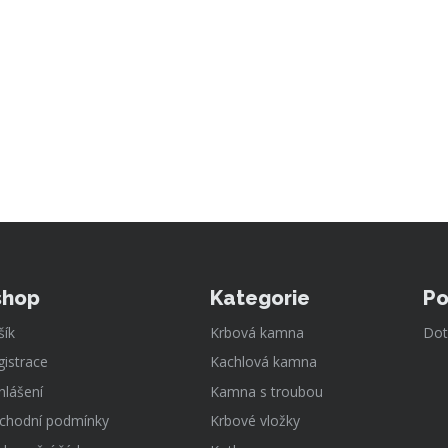
shop
Kategorie
Po
šík
Krbová kamna
Dot
gistrace
Kachlová kamna
hlášení
Kamna s troubou
chodní podmínky
Krbové vložky