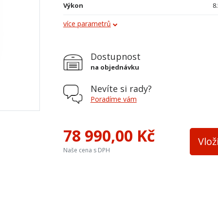
Výkon
8
více parametrů
Průměr kouřovodu
1
Vývod kouřovodu
h
Dostupnost
Terciální vzduch
a
na objednávku
Varná plotna
n
Nevíte si rady?
Teplovodní výměník
n
Poradíme vám
Výška osy zadního kouřovodu
6
78 990,00 Kč
Přívod ext. vzduchu
a
Vlož
Naše cena s DPH