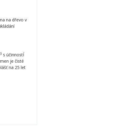
na na dřevo v
ikládání
3
s účinnostÍ
men je čisté
ášť na 25 let