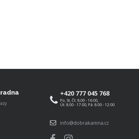
radna
+420 777 045 768
Po, St, Čt: 8:00 - 16:00,
azy
Út: 8:00 - 17:00, Pá: 8:00 - 12:00
info@dobrakamna.cz