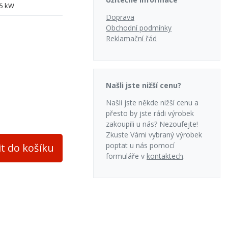
.5 kW
Doprava
50 mm
Obchodní podmínky
Reklamační řád
orní a zadní
no
e
Našli jste nižší cenu?
e
Našli jste někde nižší cenu a
přesto by jste rádi výrobek
35
zakoupili u nás? Nezoufejte!
Zkuste Vámi vybraný výrobek
no
poptat u nás pomocí
it do košíku
formuláře v
kontaktech
.