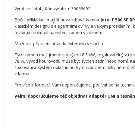
Výrobce:
Jotul
, Kód výrobku: 30058692
Boční přikládání mají litinová krbová kamna
Jotul F 500 SE B
klasickém designu s elegantními dvířky a velkým prosklením, k
rozšiřují možnosti umístění kamen v interiéru.
Možnost připojení přívodu externího vzduchu
Tyto kamna mají jmenovitý výkon 8.5 kW, regulovatelný v roz
78 %. Vývod kouřovodu může být zvolen zadní nebo horní. Ka
spalování a systém oplachu horkým vzduchem, díky němuž zůstá
zdarma.
Pro více informací, Vám doporučujeme, podívat se na technick
Velmi doporučujeme též objednat adaptér UNI a těsnění