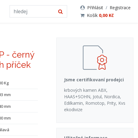
Přihlásit
/
Registrace
Košík
0,00 Kč
P - černý
h příček
Jsme certifikovaní prodejci
00 Kg
krbových kamen ABX,
93 mm
HAAS+SOHN, Jotul, Nordica,
Edilkamin, Romotop, Prity, Kvs
40 mm
ekodivize
00 mm
álavá
Užitečné informace