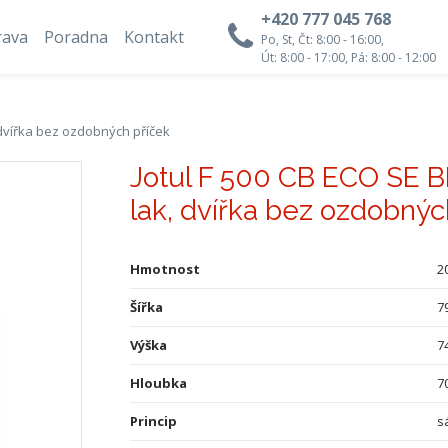
+420 777 045 768
rava
Poradna
Kontakt
Po, St, Čt: 8:00 - 16:00,
Út: 8:00 - 17:00, Pá: 8:00 - 12:00
, dvířka bez ozdobných příček
Jotul F 500 CB ECO SE B
lak, dvířka bez ozdobnýc
Hmotnost
2
Šířka
7
Výška
7
Hloubka
7
Princip
s