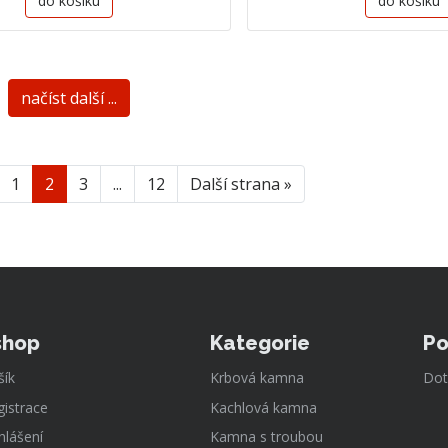
do košíku
do košíku
načíst další ...
1
2
3
...
12
Další strana »
shop
Kategorie
Po
šík
Krbová kamna
Dot
gistrace
Kachlová kamna
hlášení
Kamna s troubou