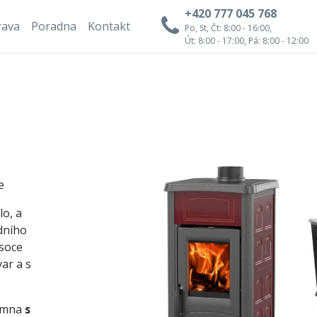
+420 777 045 768
rava
Poradna
Kontakt
Po, St, Čt: 8:00 - 16:00,
Út: 8:00 - 17:00, Pá: 8:00 - 12:00
e
o, a
edního
ysoce
ar a s
kamna
s