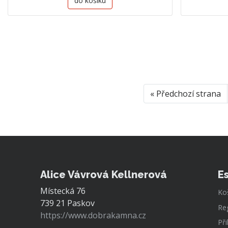
do košíku
« Předchozí strana
Alice Vávrová Kellnerová
E
Místecká 76
Ko
739 21 Paskov
Re
https://www.dobrakamna.cz
Při