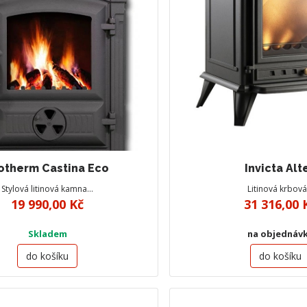
otherm Castina Eco
Invicta Alt
Stylová litinová kamna…
Litinová krbov
19 990,00 Kč
31 316,00 
Skladem
na objednáv
do košíku
do košíku