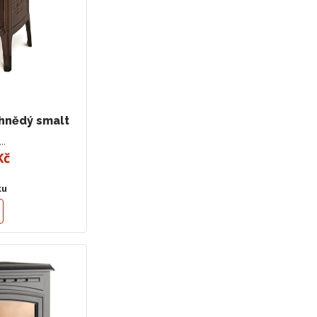
hnědý smalt
4…
Kč
ku