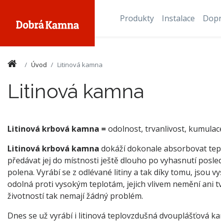
Produkty
Instalace
Dop
Úvod
Litinová kamna
Litinová kamna
Litinová krbová kamna =
odolnost, trvanlivost, kumulac
Litinová krbová kamna
dokáží dokonale absorbovat tepl
předávat jej do místnosti ještě dlouho po vyhasnutí posl
polena. Vyrábí se z odlévané litiny a tak díky tomu, jsou v
odolná proti vysokým teplotám, jejich vlivem nemění ani tv
životností tak nemají žádný problém.
Dnes se už vyrábí i litinová teplovzdušná dvouplášťová 