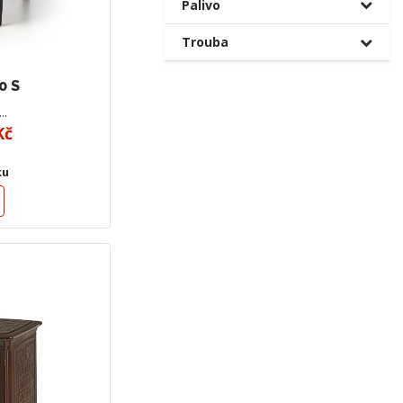
Palivo
Trouba
0 S
4…
Kč
ku