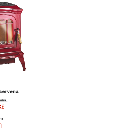
 červená
amna…
Kč
ku