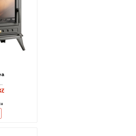
ea
á…
Kč
ku