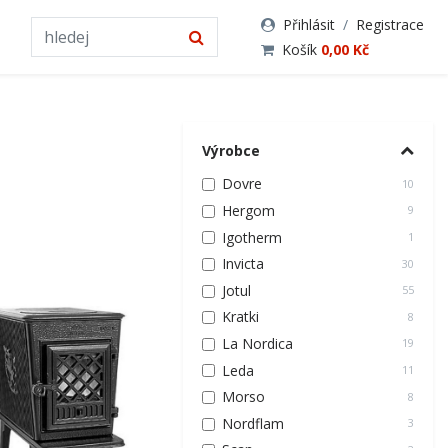
Přihlásit
/
Registrace
Košík
0,00 Kč
Výrobce
Dovre
10
Hergom
9
Igotherm
1
Invicta
30
Jotul
55
Kratki
8
La Nordica
19
Leda
11
Morso
8
Nordflam
3