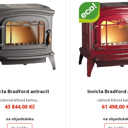
cta Bradford antracit
Invicta Bradford
Litinová krbová kamna…
Litinová krbová k
43 844,00 Kč
61 498,00 
na objednávku
na objednáv