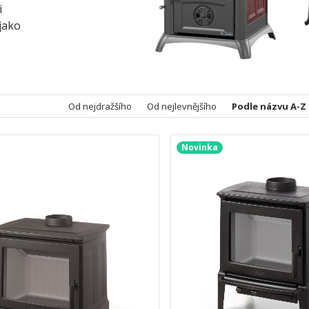
i
jako
Od nejdražšího
Od nejlevnějšího
Podle názvu A-Z
Novinka