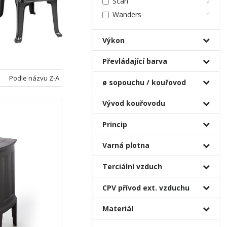
Scan
2
Wanders
4
Výkon
Převládající barva
Podle názvu Z-A
ø sopouchu / kouřovod
Vývod kouřovodu
Princip
Varná plotna
Terciální vzduch
CPV přívod ext. vzduchu
Materiál