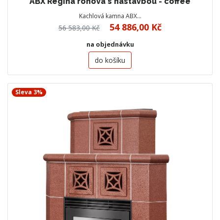
ABX Regina rohová s nástavbou - coffee
Kachlová kamna ABX…
54 886,00 Kč
56 583,00 Kč
na objednávku
do košíku
Sleva 3%