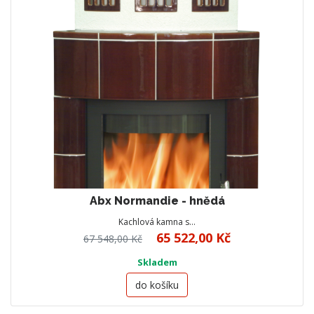
Abx Normandie - hnědá
Kachlová kamna s…
65 522,00 Kč
67 548,00 Kč
Skladem
do košíku