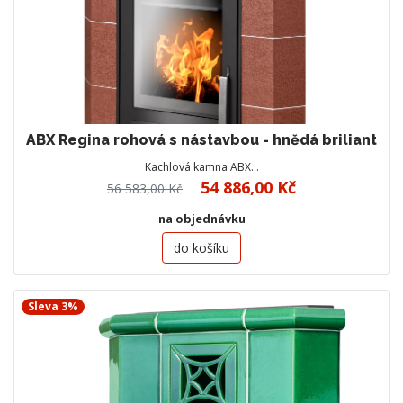
ABX Regina rohová s nástavbou - hnědá briliant
Kachlová kamna ABX…
54 886,00 Kč
56 583,00 Kč
na objednávku
do košíku
Sleva 3%