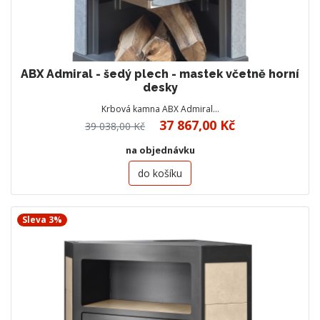
ABX Admiral - šedý plech - mastek včetně horní
desky
Krbová kamna ABX Admiral…
37 867,00 Kč
39 038,00 Kč
na objednávku
do košíku
Sleva 3%