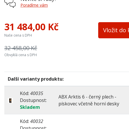
Varná plotna
ne
Poradíme vám
Palivo
dřevo, dřevěné brikety, hnědouhel
31 484,00 Kč
Teplovodní výměník
ne
Vložit do
Naše cena s DPH
Materiál
ocel
32 458,00 Kč
Výška osy zadního kouřovodu
870 mm
Obvyklá cena s DPH
Šířka topeniště
390 mm
Přívod ext. vzduchu
ano
Další varianty produktu:
Barva
světlá
Barva plechu
černá
Kód:
40035
ABX Arktis 6 - černý plech -
Dostupnost:
pískovec včetně horní desky
Skladem
Kód:
40032
Dostupnost: