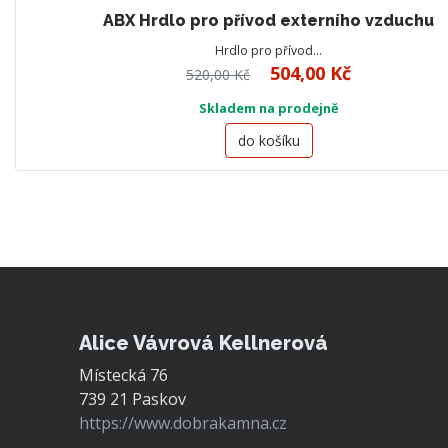
ABX Hrdlo pro přívod externího vzduchu
Hrdlo pro přívod…
504,00 Kč
520,00 Kč
Skladem na prodejně
do košíku
Alice Vávrová Kellnerová
Místecká 76
739 21 Paskov
https://www.dobrakamna.cz