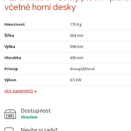
včetně horní desky
Hmotnost
170 Kg
Šířka
604 mm
Výška
998 mm
Hloubka
490 mm
Princip
dvouplášťová
Výkon
6.5 kW
více parametrů
Obklad
kámen
Průměr kouřovodu
150 mm
Dostupnost
Vývod kouřovodu
horní a zadní
Skladem
Terciální vzduch
ano
Nevíte si rady?