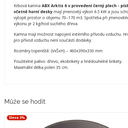
Krbová kamna
ABX Arktis 6 v provedení černý plech - pí
včetně horní desky
mají jmenovitý výkon 6.5 kW a jsou sc
vytopit prostor o objemu 70–170 m3. Spotřeba při jmenovit
výkonu je 2 kg/hod suchého dřeva.
Kamna mají možnost napojení extérního přívodu vzduchu. Hr
pro přívod vzduchu není součástí dodávky.
Rozměry topeniště: (VxŠxH) – 460x390x330 mm
Použitelné palivo: dřevo, ekobrikety a hnědouhelné brikety.
Maximální délka polen 35 cm.
Může se hodit
Sleva 3%