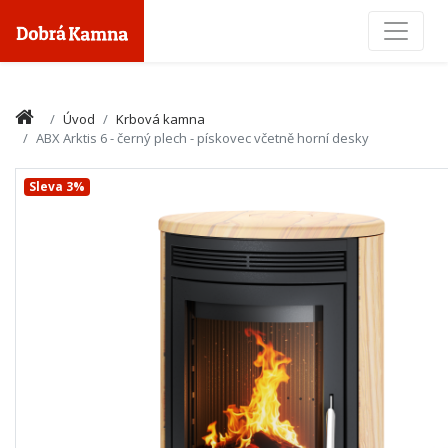
Toggle
Úvod
Krbová kamna
ABX Arktis 6 - černý plech - pískovec včetně horní desky
Sleva 3%