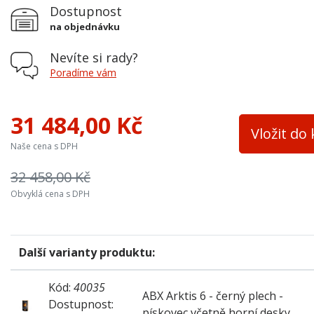
Dostupnost
Vývod kouřovodu
horní a zadní
na objednávku
Terciální vzduch
ano
Nevíte si rady?
Varná plotna
ne
Poradíme vám
Palivo
dřevo, dřevěné brikety, hnědouhel
31 484,00 Kč
Teplovodní výměník
ne
Vložit do
Naše cena s DPH
Materiál
ocel
32 458,00 Kč
Výška osy zadního kouřovodu
870 mm
Obvyklá cena s DPH
Šířka topeniště
390 mm
Přívod ext. vzduchu
ano
Další varianty produktu:
Barva
šedá
Barva plechu
černá
Kód:
40035
ABX Arktis 6 - černý plech -
Dostupnost:
pískovec včetně horní desky