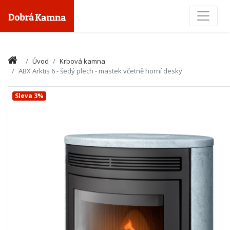
Toggle
Úvod
Krbová kamna
ABX Arktis 6 - šedý plech - mastek včetně horní desky
Sleva 3%