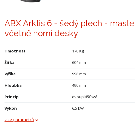
ABX Arktis 6 - šedý plech - maste
včetně horní desky
Hmotnost
170 Kg
Šířka
604 mm
Výška
998 mm
Hloubka
490 mm
Princip
dvouplášťová
Výkon
6.5 kW
více parametrů
Obklad
kámen
Průměr kouřovodu
150 mm