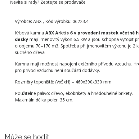
Nevíte si rady? Zeptejte se prodavače
Výrobce:
ABX
, Kód výrobku: 06223.4
Krbová kamna
ABX Arktis 6 v provedení mastek včetně h
desky
mají jmenovitý výkon 6.5 kW a jsou schopna vytopit p
o objemu 70–170 m3. Spotřeba při jmenovitém výkonu je 2 
suchého dřeva.
Kamna mají možnost napojení extérního přívodu vzduchu. Hr
pro přívod vzduchu není součástí dodávky.
Rozměry topeniště: (VxŠxH) – 460x390x330 mm
Použitelné palivo: dřevo, ekobrikety a hnědouhelné brikety.
Maximáln délka polen 35 cm.
Může se hodit