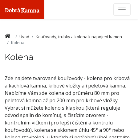
Toggle
Úvod
Kouřovody, trubky a kolena k napojení kamen
Kolena
Kolena
Zde najdete tvarované kouřovody - kolena pro krbová
a kachlová kamna, krbové vložky a i peletová kamna.
Nabízíme Vám zde kolena od průměru 80 mm pro
peletová kamna až po 200 mm pro krbové vložky.
Vybrat si můžete koleno s klapkou (která reguluje
odvod spalin do komínu), s čistícím otvorem -
kontrolním víčkem (pro lepší čištění a kontrolu
kouřovodů), kolena se sklonem úhlu 45° a 90° nebo
kolena stavitelná, u kterých si potřebný úhel nastavíte