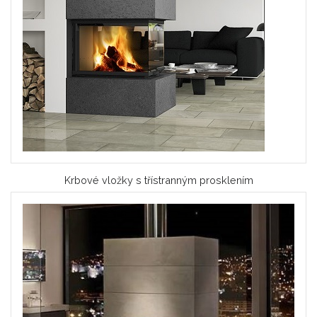
Krbové vložky s třístranným prosklením