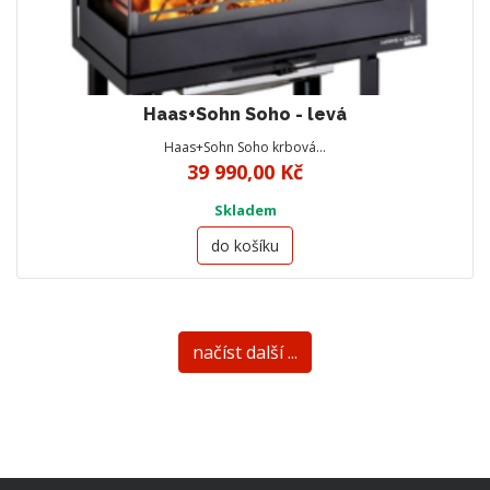
Haas+Sohn Soho - levá
Haas+Sohn Soho krbová…
39 990,00 Kč
Skladem
do košíku
načíst další ...