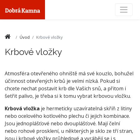
Toggle
Úvod
Krbové vložky
Krbové vložky
Atmosféra otevřeného ohniště má své kouzlo, bohužel
účinnost otevřených krbů je velmi nízká. Pokud si
chcete nechat postavit krb dle Vašich snů, a přitom i
šetřit palivo, je třeba si k tomu vybrat krbovou vložku.
Krbová vložka
je hermeticky uzavíratelná skříň z litiny
nebo ocelového kotlového plechu či jejich kombinace.
Jsou jednoplášťové nebo dvouplášťové. Mají čelní
nebo rohové prosklení, u některých je sklo ze tří stran,
jsou i krbové vložky průhledové a vyrábějí se i s