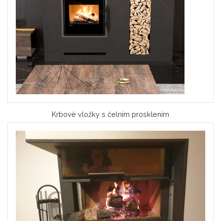
Krbové vložky s čelním prosklením