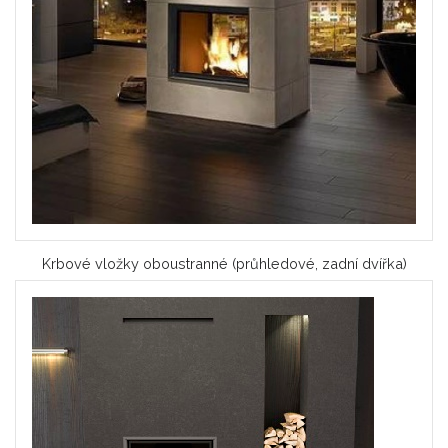
Krbové vložky oboustranné (průhledové, zadní dvířka)